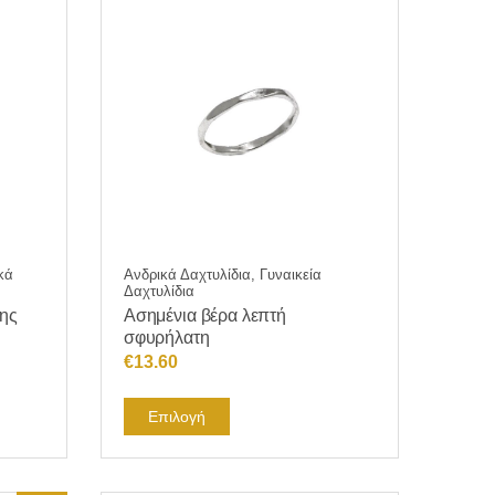
κά
Ανδρικά Δαχτυλίδια, Γυναικεία
Δαχτυλίδια
της
Ασημένια βέρα λεπτή
σφυρήλατη
€
13.60
Αυτό
Επιλογή
το
προϊόν
έχει