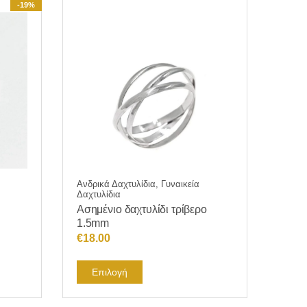
-19%
πολλαπλές
παραλλαγές.
Οι
επιλογές
μπορούν
να
επιλεγούν
στη
σελίδα
του
προϊόντος
Ανδρικά Δαχτυλίδια, Γυναικεία
Δαχτυλίδια
Ασημένιο δαχτυλίδι τρίβερο
1.5mm
€
18.00
Αυτό
Επιλογή
το
προϊόν