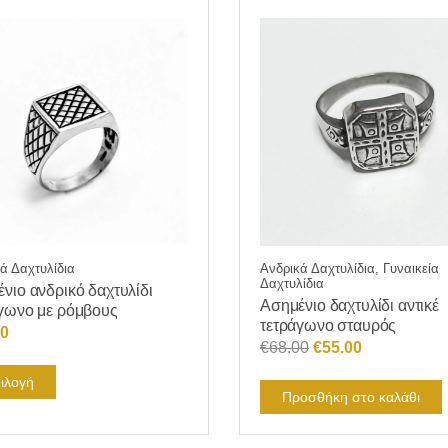
ά Δαχτυλίδια
Ανδρικά Δαχτυλίδια, Γυναικεία
Δαχτυλίδια
νιο ανδρικό δαχτυλίδι
Ασημένιο δαχτυλίδι αντικέ
γωνο με ρόμβους
τετράγωνο σταυρός
00
Original
Η
€
68.00
€
55.00
price
τρέχουσα
Αυτό
ιλογή
was:
τιμή
Προσθήκη στο καλάθι
το
€68.00.
είναι:
προϊόν
€55.00.
έχει