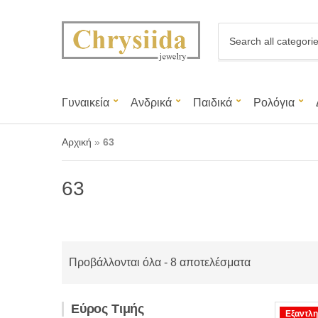
C
a
t
e
g
Γυναικεία
Ανδρικά
Παιδικά
Ρολόγια
o
r
y
Αρχική
»
63
n
a
m
63
e
Προβάλλονται όλα - 8 αποτελέσματα
Εύρος Τιμής
Εξαντλη