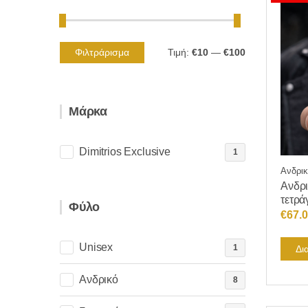
Φιλτράρισμα
Τιμή:
€10
—
€100
Ελάχιστη
Μέγιστη
τιμή
τιμή
Μάρκα
Dimitrios Exclusive
1
Ανδρικ
Aνδρι
τετρά
Φύλο
€
67.
Unisex
1
Δι
Ανδρικό
8