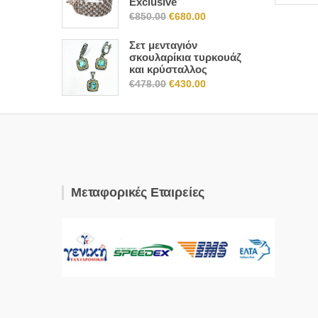
Exclusive
€1,660.00.
είναι:
Original
Η
€
850.00
€
680.00
€1,494.00.
price
τρέχουσα
Σετ μενταγιόν
was:
τιμή
σκουλαρίκια τυρκουάζ
€850.00.
είναι:
και κρύσταλλος
Original
Η
€680.00.
€
478.00
€
430.00
price
τρέχουσα
was:
τιμή
€478.00.
είναι:
€430.00.
Μεταφορικές Εταιρείες