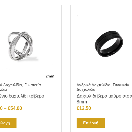
πολλαπλές
παραλλαγές.
Οι
επιλογές
μπορούν
να
επιλεγούν
στη
σελίδα
του
προϊόντος
ά Δαχτυλίδια, Γυναικεία
Ανδρικά Δαχτυλίδια, Γυναικεία
ίδια
Δαχτυλίδια
νιο δαχτυλίδι τρίβερο
Δαχτυλίδι βέρα μαύρο ατσά
8mm
Price
50
–
€
54.00
€
12.50
range:
Αυτό
Αυτό
€24.50
ιλογή
Επιλογή
το
το
through