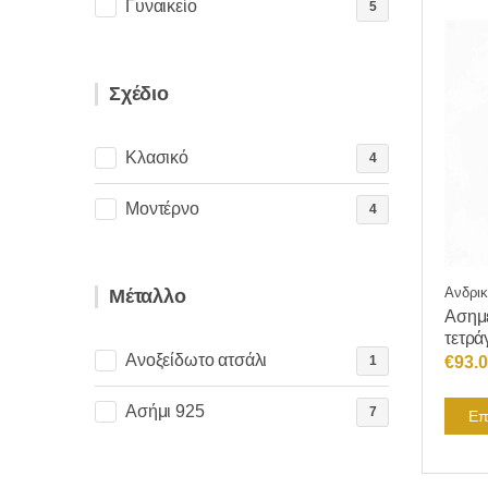
Γυναικείο
5
Σχέδιο
Κλασικό
4
Μοντέρνο
4
Ανδρικ
Μέταλλο
Ασημέ
τετρά
Ανοξείδωτο ατσάλι
€
93.
1
Ασήμι 925
7
Επ