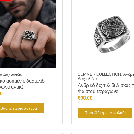
ά Δαχτυλίδια
SUMMER COLLECTION, Ανδρι
Δαχτυλίδια
κό ασημένιο δαχτυλίδι
Ανδρικό δαχτυλίδι Δίσκος 
γωνο αντικέ
Φαιστού τετράγωνο
00
€
98.00
αβάστε περισσότερα
Προσθήκη στο καλάθι