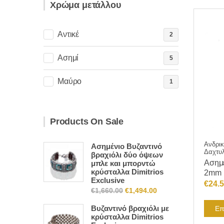
Χρώμα μετάλλου
Αντικέ
2
Ασημί
5
Μαύρο
1
Products On Sale
Ανδρικ
Ασημένιο Βυζαντινό
Δαχτυλ
βραχιόλι δύο όψεων
Ασημέ
μπλε και μπορντώ
κρύσταλλα Dimitrios
2mm
Exclusive
€
24.
Original
Η
€
1,660.00
€
1,494.00
price
τρέχουσα
Βυζαντινό βραχιόλι με
Επ
was:
τιμή
κρύσταλλα Dimitrios