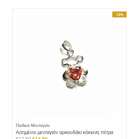
-15%
Παιδικά Μενταγιόν
Ασημένιο μενταγιόν αρκουδάκι κόκκινη πέτρα
Original
Η