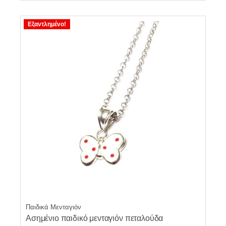
€28.00.
είναι:
€25.20.
Εξαντλημένο!
Παιδικά Μενταγιόν
Ασημένιο παιδικό μενταγιόν πεταλούδα