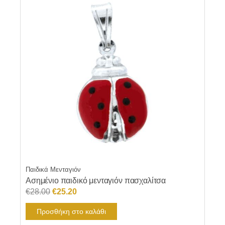
Παιδικά Μενταγιόν
Ασημένιο παιδικό μενταγιόν πασχαλίτσα
Original
Η
€
28.00
€
25.20
price
τρέχουσα
Προσθήκη στο καλάθι
was:
τιμή