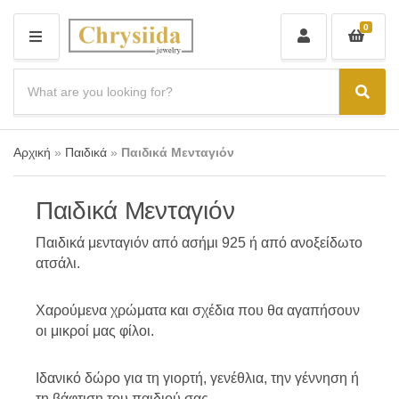
0
M
E
N
S
U
e
C
S
a
a
e
r
t
a
c
e
r
Αρχική
»
Παιδικά
»
Παιδικά Μενταγιόν
h
g
c
p
o
r
h
r
o
Παιδικά Μενταγιόν
y
d
n
u
a
Παιδικά μενταγιόν από ασήμι 925 ή από ανοξείδωτο
c
m
ατσάλι.
t
e
s
:
Χαρούμενα χρώματα και σχέδια που θα αγαπήσουν
οι μικροί μας φίλοι.
Ιδανικό δώρο για τη γιορτή, γενέθλια, την γέννηση ή
τη βάφτιση του παιδιού σας.