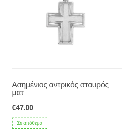
Ασημένιος αντρικός σταυρός
ματ
€
47.00
Σε απόθεμα