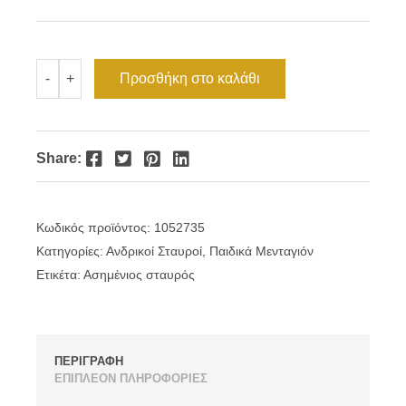
Ασημένιος
Προσθήκη στο καλάθι
-
+
αντρικός
σταυρός
ματ
ποσότητα
Facebook
Twitter
Pinterest
LinkedIn
Share:
Κωδικός προϊόντος:
1052735
Κατηγορίες:
Ανδρικοί Σταυροί
,
Παιδικά Μενταγιόν
Ετικέτα:
Ασημένιος σταυρός
ΠΕΡΙΓΡΑΦΗ
ΕΠΙΠΛΕΟΝ ΠΛΗΡΟΦΟΡΙΕΣ