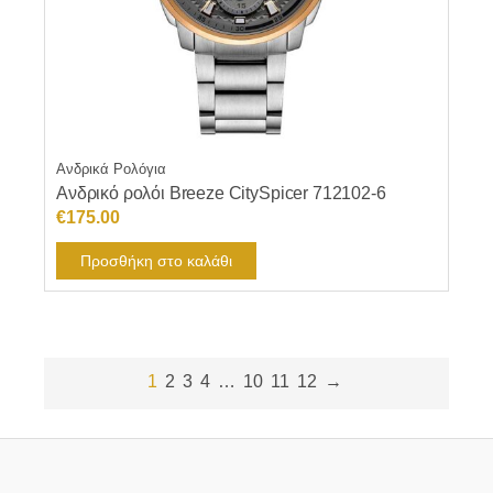
Ανδρικά Ρολόγια
Ανδρικό ρολόι Breeze CitySpicer 712102-6
€
175.00
Προσθήκη στο καλάθι
1
2
3
4
…
10
11
12
→