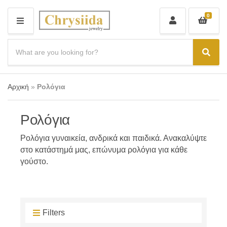
0
M
E
N
S
U
e
C
S
a
a
e
r
t
a
c
e
r
Αρχική
»
Ρολόγια
h
g
c
p
o
r
h
r
o
Ρολόγια
y
d
n
u
a
Ρολόγια γυναικεία, ανδρικά και παιδικά. Ανακαλύψτε
c
m
στο κατάστημά μας, επώνυμα ρολόγια για κάθε
t
e
s
γούστο.
:
Filters