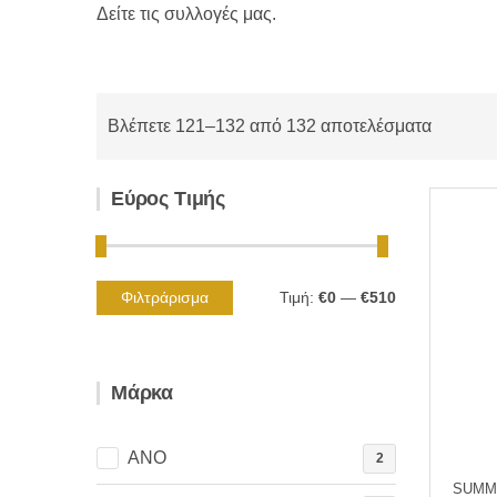
Δείτε τις συλλογές μας.
Βλέπετε 121–132 από 132 αποτελέσματα
Εύρος Τιμής
Φιλτράρισμα
Τιμή:
€0
—
€510
Ελάχιστη
Μέγιστη
τιμή
τιμή
Μάρκα
ANO
2
SUMME