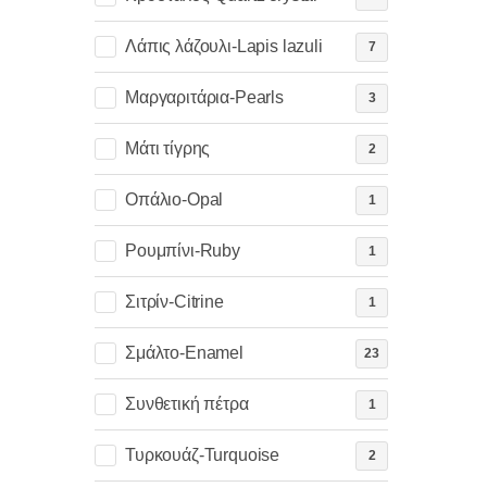
Λάπις λάζουλι-Lapis lazuli
7
Μαργαριτάρια-Pearls
3
Μάτι τίγρης
2
Οπάλιο-Opal
1
Ρουμπίνι-Ruby
1
Σιτρίν-Citrine
1
Σμάλτο-Enamel
23
Συνθετική πέτρα
1
Τυρκουάζ-Turquoise
2