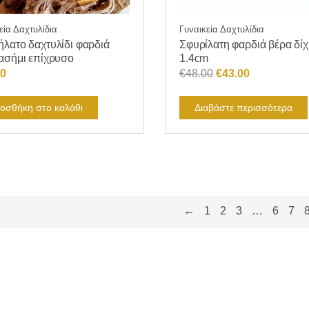
εία Δαχτυλίδια
Γυναικεία Δαχτυλίδια
λατο δαχτυλίδι φαρδιά
Σφυρίλατη φαρδιά βέρα δί
ασήμι επίχρυσο
1.4cm
Original
Η
90
€
48.00
€
43.00
price
τρέχουσα
was:
τιμή
οσθήκη στο καλάθι
Διαβάστε περισσότερα
€48.00.
είναι:
€43.00.
←
1
2
3
…
6
7