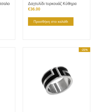
ότσαλο
Δαχτυλίδι τυρκουάζ Κύθηρα
€
36.00
Προσθήκη στο καλάθι
-21%