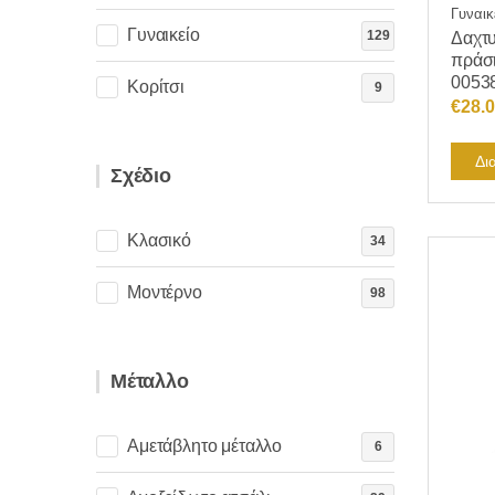
Γυναικ
Γυναικείο
129
Δαχτυ
πράσι
0053
Κορίτσι
9
€
28.
Δι
Σχέδιο
Κλασικό
34
Μοντέρνο
98
Μέταλλο
Αμετάβλητο μέταλλο
6