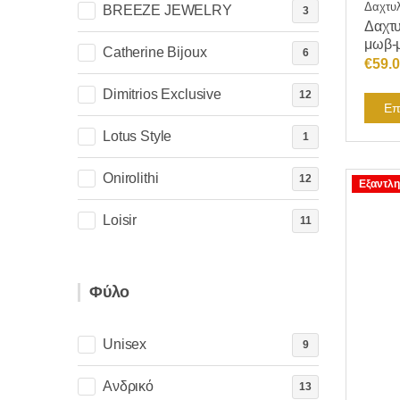
Δαχτυλ
BREEZE JEWELRY
3
Δαχτυ
μωβ-
Catherine Bijoux
6
€
59.
Dimitrios Exclusive
12
Επ
Lotus Style
1
Onirolithi
12
Εξαντλη
Loisir
11
Φύλο
Unisex
9
Ανδρικό
13