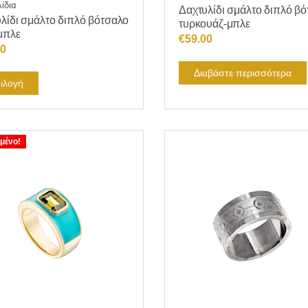
ίδια
Δαχτυλίδι σμάλτο διπλό β
λίδι σμάλτο διπλό βότσαλο
τυρκουάζ-μπλε
μπλε
€
59.00
00
Διαβάστε περισσότερα
Αυτό
ιλογή
το
προϊόν
έχει
μένο!
πολλαπλές
παραλλαγές.
Οι
επιλογές
μπορούν
να
επιλεγούν
στη
σελίδα
του