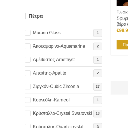
Γυναικ
Πέτρα
Σφυρή
βέρα 
€
98.
Murano Glass
1
Πρ
Άκουαμαρινα-Aquamarine
2
Αμέθυστος-Amethyst
1
Απατίτης-Apatite
2
Ζιργκόν-Cubic Zirconia
27
Κορνεόλη-Karneol
1
Κρύσταλλα-Crystal Swarovski
13
Κρύσταλος-Quartz crystal
3