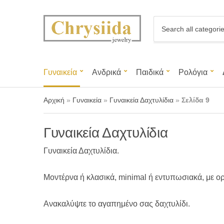
C
a
t
e
g
Γυναικεία
Ανδρικά
Παιδικά
Ρολόγια
o
r
y
Αρχική
»
Γυναικεία
»
Γυναικεία Δαχτυλίδια
»
Σελίδα 9
n
a
m
Γυναικεία Δαχτυλίδια
e
Γυναικεία Δαχτυλίδια.
Μοντέρνα ή κλασικά, minimal ή εντυπωσιακά, με ορ
Ανακαλύψτε το αγαπημένο σας δαχτυλίδι.