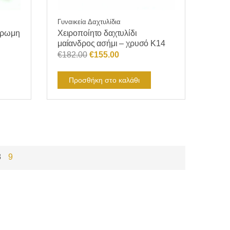
Γυναικεία Δαχτυλίδια
χρωμη
Χειροποίητο δαχτυλίδι
μαίανδρος ασήμι – χρυσό Κ14
Original
Η
€
182.00
€
155.00
price
τρέχουσα
was:
τιμή
Προσθήκη στο καλάθι
€182.00.
είναι:
€155.00.
8
9