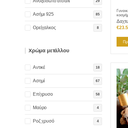
Ανοξείδωτο ατσάλι
29
Γυναικ
Ασήμι 925
85
κοσμή
Δαχτυ
€
23.
Ορείχαλκος
8
Πρ
Χρώμα μετάλλου
Αντικέ
18
Ασημί
67
Επίχρυσο
58
Μαύρο
4
Ροζ χρυσό
4