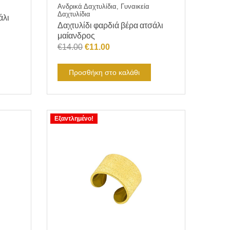
Ανδρικά Δαχτυλίδια, Γυναικεία
Δαχτυλίδια
άλι
Δαχτυλίδι φαρδιά βέρα ατσάλι
μαίανδρος
Original
Η
€
14.00
€
11.00
price
τρέχουσα
was:
τιμή
Προσθήκη στο καλάθι
€14.00.
είναι:
€11.00.
Εξαντλημένο!