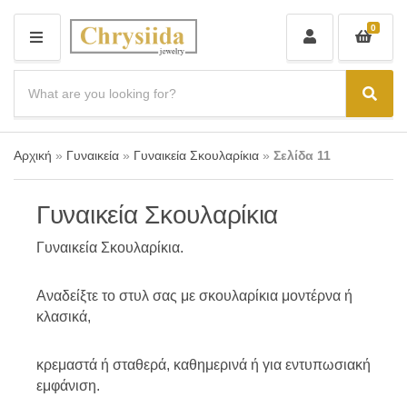
0
M
E
N
S
U
e
C
S
a
a
e
r
t
a
c
e
r
Αρχική
»
Γυναικεία
»
Γυναικεία Σκουλαρίκια
»
Σελίδα 11
h
g
c
p
o
r
h
r
o
Γυναικεία Σκουλαρίκια
y
d
n
u
a
Γυναικεία Σκουλαρίκια.
c
m
t
e
s
Αναδείξτε το στυλ σας με σκουλαρίκια μοντέρνα ή
:
κλασικά,
κρεμαστά ή σταθερά, καθημερινά ή για εντυπωσιακή
εμφάνιση.