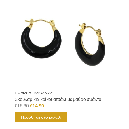
Γυναικεία Σκουλαρίκια
Σκουλαρίκια κρίκοι ατσάλι με μαύρο σμάλτο
Original
Η
€
16.60
€
14.90
price
τρέχουσα
Προσθήκη στο καλάθι
was:
τιμή
€16.60.
είναι: