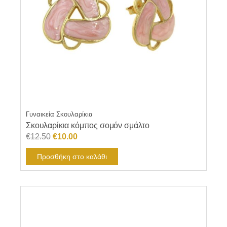
Γυναικεία Σκουλαρίκια
Σκουλαρίκια κόμπος σομόν σμάλτο
Original
Η
€
12.50
€
10.00
price
τρέχουσα
Προσθήκη στο καλάθι
was:
τιμή
€12.50.
είναι:
€10.00.