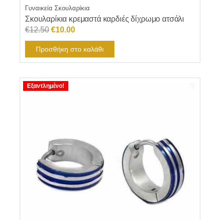
Γυναικεία Σκουλαρίκια
Σκουλαρίκια κρεμαστά καρδιές δίχρωμο ατσάλι
Original
Η
€
12.50
€
10.00
price
τρέχουσα
Προσθήκη στο καλάθι
was:
τιμή
€12.50.
είναι:
€10.00.
Εξαντλημένο!