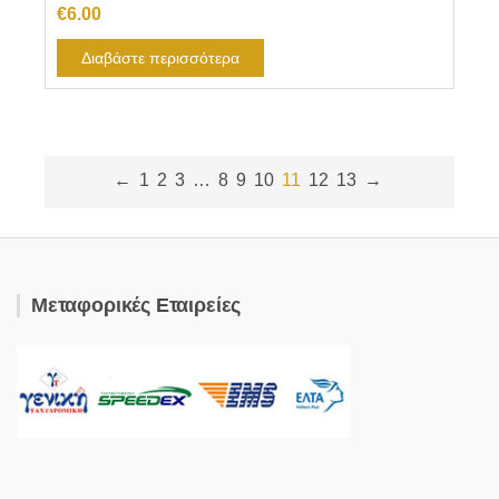
€
6.00
Διαβάστε περισσότερα
←
1
2
3
…
8
9
10
11
12
13
→
Μεταφορικές Εταιρείες