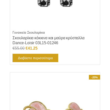
Γυναικεία Σκουλαρίκια
Σκουλαρίκια κόκκινα και μαύρα κρύσταλλα
Dance-Loisir 03L15-01246
Original
Η
€
55.00
€
41.25
price
τρέχουσα
Διαβάστε περισσότερα
was:
τιμή
€55.00.
είναι:
€41.25.
-20%