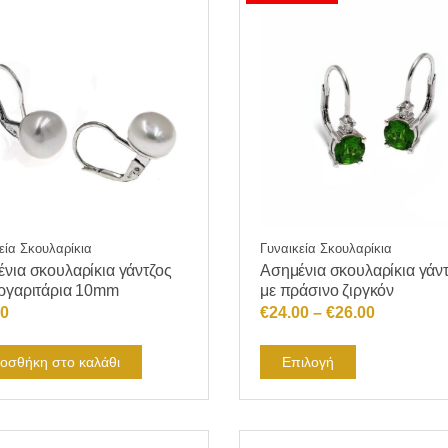
εία Σκουλαρίκια
Γυναικεία Σκουλαρίκια
νια σκουλαρίκια γάντζος
Ασημένια σκουλαρίκια γάν
ργαριτάρια 10mm
με πράσινο ζιργκόν
Price
00
€
24.00
–
€
26.00
range:
Αυτό
€24.00
οσθήκη στο καλάθι
Επιλογή
το
through
προϊόν
€26.00
έχει