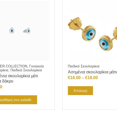
πολλαπλές
παραλλαγές.
Οι
επιλογές
μπορούν
να
επιλεγούν
στη
σελίδα
του
προϊόντος
R COLLECTION, Γυναικεία
Παιδικά Σκουλαρίκια
ρίκια, Παιδικά Σκουλαρίκια
Ασημένια σκουλαρίκια μάτι
νια σκουλαρίκια μάτι
Price
€
16.00
–
€
18.00
α δάκρυ
range:
50
Αυτό
€16.00
Επιλογή
το
through
οσθήκη στο καλάθι
προϊόν
€18.00
έχει
πολλαπλές