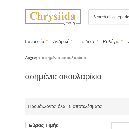
C
a
t
e
g
Γυναικεία
Ανδρικά
Παιδικά
Ρολόγια
o
r
y
Αρχική
»
ασημένια σκουλαρίκια
n
a
m
ασημένια σκουλαρίκια
e
Προβάλλονται όλα - 8 αποτελέσματα
Εύρος Τιμής