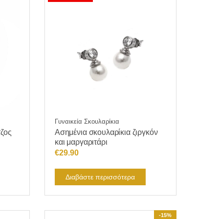
Γυναικεία Σκουλαρίκια
τζος
Ασημένια σκουλαρίκια ζιργκόν
και μαργαριτάρι
€
29.90
Διαβάστε περισσότερα
-15%