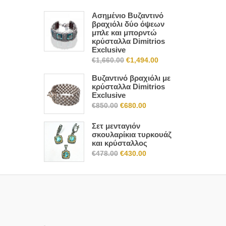
Ασημένιο Βυζαντινό
βραχιόλι δύο όψεων
μπλε και μπορντώ
κρύσταλλα Dimitrios
Exclusive
Original
Η
€
1,660.00
€
1,494.00
price
τρέχουσα
Βυζαντινό βραχιόλι με
was:
τιμή
κρύσταλλα Dimitrios
Exclusive
€1,660.00.
είναι:
Original
Η
€
850.00
€
680.00
€1,494.00.
price
τρέχουσα
Σετ μενταγιόν
was:
τιμή
σκουλαρίκια τυρκουάζ
€850.00.
είναι:
και κρύσταλλος
Original
Η
€680.00.
€
478.00
€
430.00
price
τρέχουσα
was:
τιμή
€478.00.
είναι:
€430.00.