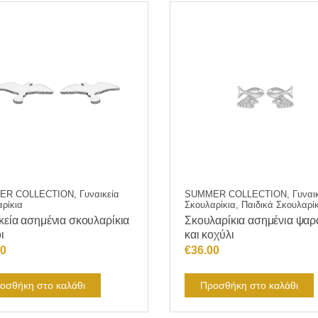
παραλλαγές.
Οι
επιλογές
μπορούν
να
επιλεγούν
στη
σελίδα
του
προϊόντος
R COLLECTION, Γυναικεία
SUMMER COLLECTION, Γυναικ
ρίκια
Σκουλαρίκια, Παιδικά Σκουλαρί
κεία ασημένια σκουλαρίκια
Σκουλαρίκια ασημένια ψαρ
ι
και κοχύλι
00
€
36.00
οσθήκη στο καλάθι
Προσθήκη στο καλάθι