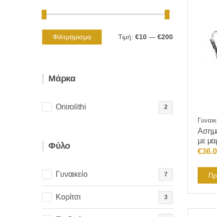
Φιλτράρισμα
Τιμή:
€10
—
€200
Ελάχιστη
Μέγιστη
τιμή
τιμή
Μάρκα
Onirolithi
2
Γυναικ
Ασημέ
με μα
Φύλο
€
36.
Γυναικείο
7
Πρ
Κορίτσι
3