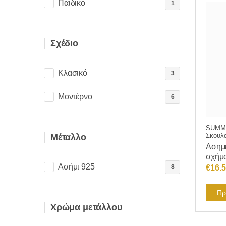
Παιδικό
1
Σχέδιο
Κλασικό
3
Μοντέρνο
6
SUMME
Σκουλα
Μέταλλο
Ασημέ
σχήμ
Ασήμι 925
€
16.
8
Πρ
Χρώμα μετάλλου