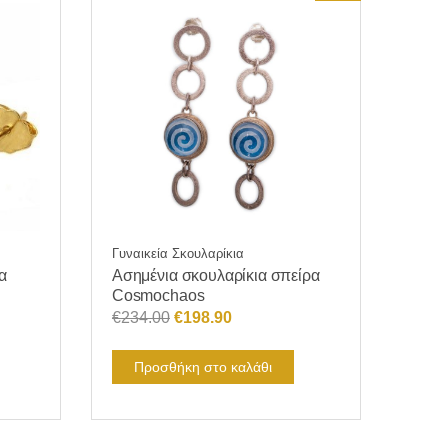
Γυναικεία Σκουλαρίκια
α
Ασημένια σκουλαρίκια σπείρα
Cosmochaos
Original
Η
€
234.00
€
198.90
price
τρέχουσα
was:
τιμή
Προσθήκη στο καλάθι
€234.00.
είναι:
€198.90.