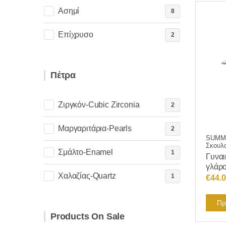
Ασημί
8
Επίχρυσο
2
Πέτρα
Ζιργκόν-Cubic Zirconia
2
Μαργαριτάρια-Pearls
2
SUMME
Σκουλα
Σμάλτο-Enamel
1
Γυναι
γλάρο
Χαλαζίας-Quartz
1
€
44.
Πρ
Products On Sale