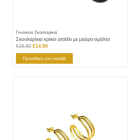
Γυναικεία Σκουλαρίκια
Σκουλαρίκια κρίκοι ατσάλι με μαύρο σμάλτο
Original
Η
€
16.60
€
14.90
price
τρέχουσα
Προσθήκη στο καλάθι
was:
τιμή
€16.60.
είναι:
€14.90.