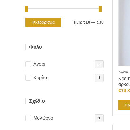
Φιλτράρισμα
Τιμή:
€10
—
€30
Ελάχιστη
Μέγιστη
τιμή
τιμή
Φύλο
Αγόρι
3
Δώρα Γ
Κορίτσι
1
Κρεμα
αρκου
€
14.
Σχέδιο
Πρ
Μοντέρνο
1