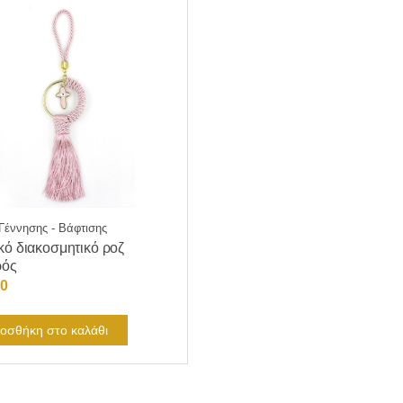
έννησης - Βάφτισης
κό διακοσμητικό ροζ
ρός
00
οσθήκη στο καλάθι