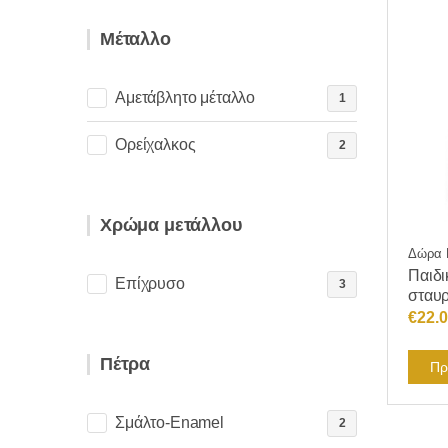
Μέταλλο
Αμετάβλητο μέταλλο
1
Ορείχαλκος
2
Χρώμα μετάλλου
Δώρα Γ
Παιδι
Επίχρυσο
3
σταυ
€
22.
Πέτρα
Πρ
Σμάλτο-Enamel
2