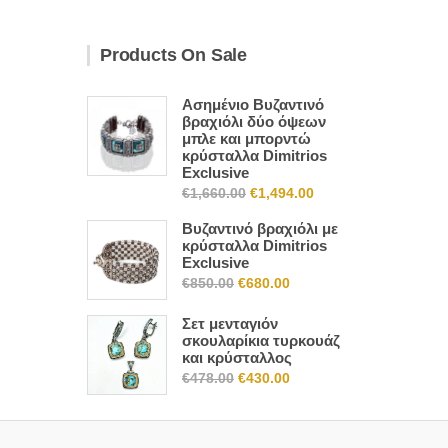
Products On Sale
Ασημένιο Βυζαντινό
βραχιόλι δύο όψεων
μπλε και μπορντώ
κρύσταλλα Dimitrios
Exclusive
Original
Η
€
1,660.00
€
1,494.00
price
τρέχουσα
Βυζαντινό βραχιόλι με
was:
τιμή
κρύσταλλα Dimitrios
Exclusive
€1,660.00.
είναι:
Original
Η
€
850.00
€
680.00
€1,494.00.
price
τρέχουσα
Σετ μενταγιόν
was:
τιμή
σκουλαρίκια τυρκουάζ
€850.00.
είναι:
και κρύσταλλος
Original
Η
€680.00.
€
478.00
€
430.00
price
τρέχουσα
was:
τιμή