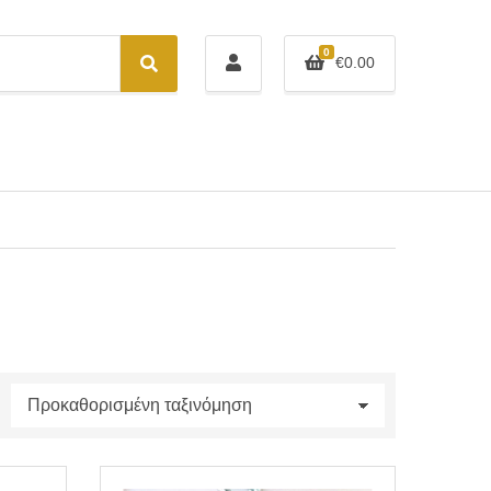
0
€
0.00
S
e
a
r
c
h