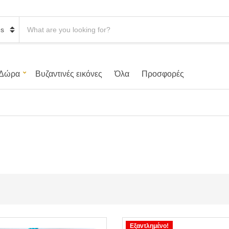
S
e
a
r
c
h
Δώρα
Βυζαντινές εικόνες
Όλα
Προσφορές
p
r
o
d
u
c
t
s
:
Εξαντλημένο!