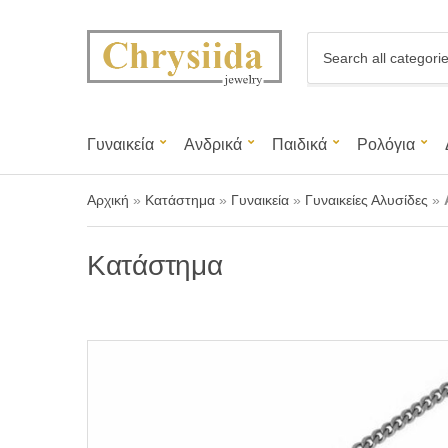
C
a
t
e
g
Γυναικεία
Ανδρικά
Παιδικά
Ρολόγια
o
r
y
Αρχική
»
Κατάστημα
»
Γυναικεία
»
Γυναικείες Αλυσίδες
»
n
a
m
Κατάστημα
e