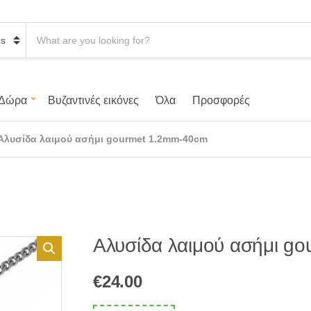
S
e
a
r
c
h
Δώρα
Βυζαντινές εικόνες
Όλα
Προσφορές
p
r
o
Αλυσίδα λαιμού ασήμι gourmet 1.2mm-40cm
d
u
c
t
s
:
Αλυσίδα λαιμού ασήμι g
€
24.00