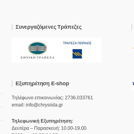
παραλλαγές.
Οι
Οι
επιλογές
επιλογές
μπορούν
μπορούν
να
Συνεργαζόμενες Τράπεζες
να
επιλεγούν
επιλεγούν
στη
στη
σελίδα
σελίδα
του
του
προϊόντος
προϊόντος
Εξυπηρέτηση E-shop
Τηλέφωνο επικοινωνίας: 2736.033761
email: info@chrysiida.gr
Τηλεφωνική Εξυπηρέτηση:
Δευτέρα – Παρασκευή: 10.00-19.00