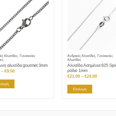
ές Αλυσίδες, Γυναικείες
Ανδρικές Αλυσίδες, Γυναικείες
ες
Αλυσίδες
ινη αλυσίδα gourmet 3mm
Αλυσίδα Ασημένια 925 Spi
ρόδιο 1mm
Price
–
€
9.50
Price
€
21.00
–
€
24.00
range:
Αυτό
range:
€7.00
ιλογή
Αυτό
το
€21.00
Επιλογή
through
το
προϊόν
through
€9.50
προϊόν
έχει
€24.00
έχει
πολλαπλές
πολλαπλές
παραλλαγές.