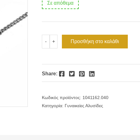
Σε απόθεμα
Αλυσίδα
Προσθήκη στο καλάθι
-
+
λαιμού
ασήμι
gourmet
1.2mm-
40cm
ποσότητα
Facebook
Twitter
Pinterest
LinkedIn
Share:
Κωδικός προϊόντος:
1041162.040
Κατηγορία:
Γυναικείες Αλυσίδες