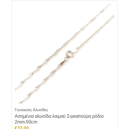
έχει
πολλαπλές
παραλλαγές.
Οι
επιλογές
μπορούν
να
επιλεγούν
στη
σελίδα
του
προϊόντος
Γυναικείες Αλυσίδες
Ασημένια αλυσίδα λαιμού Σιγκαπούρη ρόδιο
2mm-50cm
€
33.00