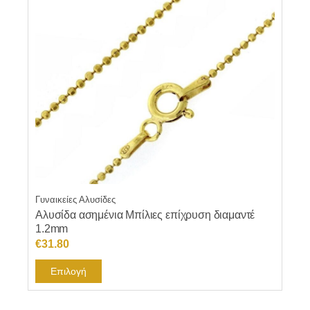
Γυναικείες Αλυσίδες
Αλυσίδα ασημένια Μπίλιες επίχρυση διαμαντέ
1.2mm
€
31.80
Αυτό
Επιλογή
το
προϊόν