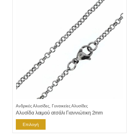
Ανδρικές Αλυσίδες, Γυναικείες Αλυσίδες
Αλυσίδα λαιμού ατσάλι Γιαννιώτικη 2mm
Αυτό
Επιλογή
το
προϊόν