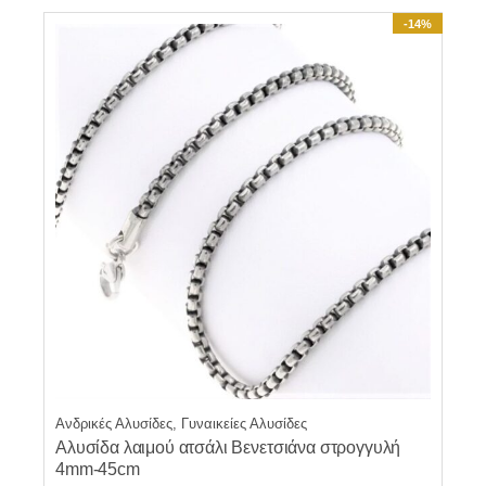
έχει
-14%
πολλαπλές
παραλλαγές.
Οι
επιλογές
μπορούν
να
επιλεγούν
στη
σελίδα
του
προϊόντος
Ανδρικές Αλυσίδες, Γυναικείες Αλυσίδες
Αλυσίδα λαιμού ατσάλι Βενετσιάνα στρογγυλή
4mm-45cm