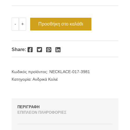
€18.00.
είναι:
€14.40.
Ανδρικό
Προσθήκη στο καλάθι
-
+
κολιέ
τιμόνι
ποσότητα
Facebook
Twitter
Pinterest
LinkedIn
Share:
Κωδικός προϊόντος:
NECKLACE-017-3981
Κατηγορία:
Ανδρικά Κολιέ
ΠΕΡΙΓΡΑΦΗ
ΕΠΙΠΛΕΟΝ ΠΛΗΡΟΦΟΡΙΕΣ