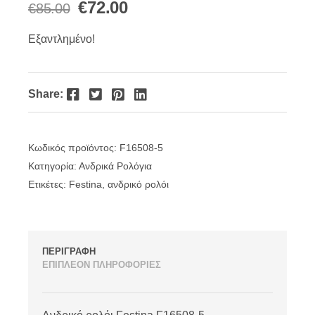
Original
Η
€
72.00
€
85.00
price
τρέχουσα
Εξαντλημένο!
was:
τιμή
€85.00.
είναι:
Facebook
Twitter
Pinterest
LinkedIn
Share:
€72.00.
Κωδικός προϊόντος:
F16508-5
Κατηγορία:
Ανδρικά Ρολόγια
Ετικέτες:
Festina
,
ανδρικό ρολόι
ΠΕΡΙΓΡΑΦΗ
ΕΠΙΠΛΕΟΝ ΠΛΗΡΟΦΟΡΙΕΣ