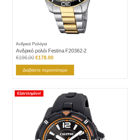
Ανδρικά Ρολόγια
Ανδρικό ρολόι Festina F20362-2
Original
Η
€
196.00
€
178.00
price
τρέχουσα
Διαβάστε περισσότερα
was:
τιμή
€196.00.
είναι:
€178.00.
Εξαντλημένο!