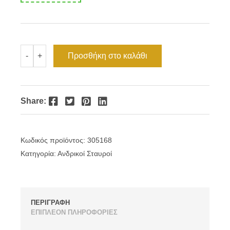
Ανδρικός
Προσθήκη στο καλάθι
-
+
σταυρός
ατσάλι
περίγραμμα
ποσότητα
Facebook
Twitter
Pinterest
LinkedIn
Share:
Κωδικός προϊόντος:
305168
Κατηγορία:
Ανδρικοί Σταυροί
ΠΕΡΙΓΡΑΦΗ
ΕΠΙΠΛΕΟΝ ΠΛΗΡΟΦΟΡΙΕΣ