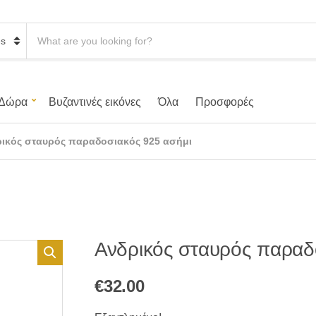
S
e
a
r
c
h
Δώρα
Βυζαντινές εικόνες
Όλα
Προσφορές
p
r
o
ρικός σταυρός παραδοσιακός 925 ασήμι
d
u
c
t
s
:
Ανδρικός σταυρός παραδ
€
32.00