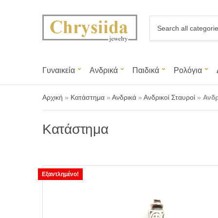
C
a
t
e
g
Γυναικεία
Ανδρικά
Παιδικά
Ρολόγια
o
r
y
Αρχική
»
Κατάστημα
»
Ανδρικά
»
Ανδρικοί Σταυροί
»
Ανδ
n
a
m
Κατάστημα
e
Εξαντλημένο!