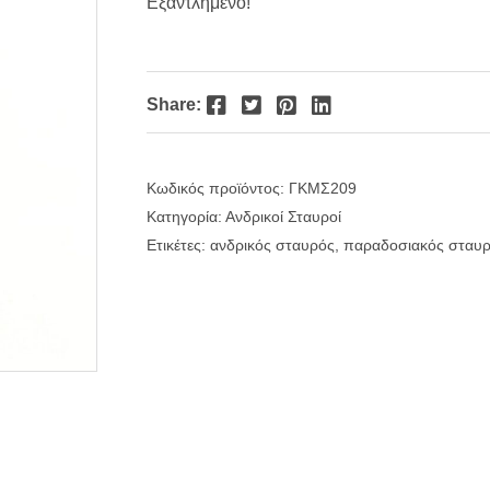
Εξαντλημένο!
Facebook
Twitter
Pinterest
LinkedIn
Share:
Κωδικός προϊόντος:
ΓΚΜΣ209
Κατηγορία:
Ανδρικοί Σταυροί
Ετικέτες:
ανδρικός σταυρός
,
παραδοσιακός σταυ