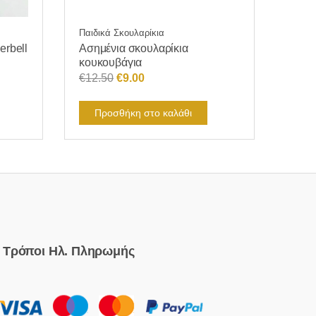
Παιδικά Σκουλαρίκια
erbell
Ασημένια σκουλαρίκια
κουκουβάγια
Original
Η
€
12.50
€
9.00
price
τρέχουσα
was:
τιμή
Προσθήκη στο καλάθι
€12.50.
είναι:
€9.00.
Τρόποι Ηλ. Πληρωμής