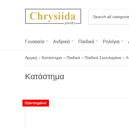
C
a
t
e
g
Γυναικεία
Ανδρικά
Παιδικά
Ρολόγια
o
r
y
Αρχική
»
Κατάστημα
»
Παιδικά
»
Παιδικά Σκουλαρίκια
»
Α
n
a
m
Κατάστημα
e
Εξαντλημένο!