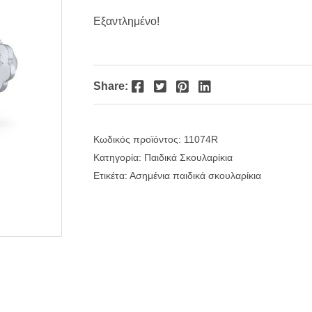
price
τρέχουσα
Εξαντλημένο!
was:
τιμή
€35.00.
είναι:
Facebook
Twitter
Pinterest
LinkedIn
Share:
€28.00.
Κωδικός προϊόντος:
11074R
Κατηγορία:
Παιδικά Σκουλαρίκια
Ετικέτα:
Ασημένια παιδικά σκουλαρίκια