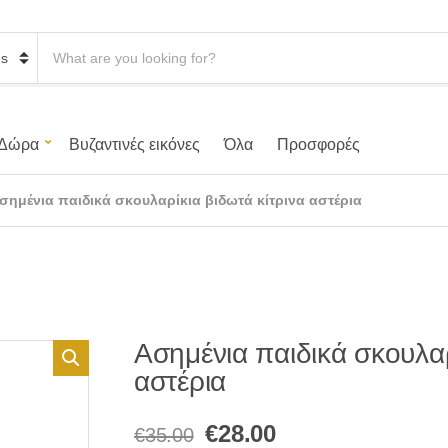
S
e
a
r
c
h
Δώρα
Βυζαντινές εικόνες
Όλα
Προσφορές
p
r
o
σημένια παιδικά σκουλαρίκια βιδωτά κίτρινα αστέρια
d
u
c
t
s
:
Ασημένια παιδικά σκουλαρ
αστέρια
Original
Η
€
28.00
€
35.00