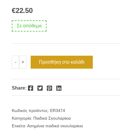
€
22.50
Σε απόθεμα
Ασημένια
Προσθήκη στο καλάθι
-
+
παιδικά
σκουλαρίκια
ροζ
μονόκερος
ποσότητα
Facebook
Twitter
Pinterest
LinkedIn
Share:
Κωδικός προϊόντος:
ER3474
Κατηγορία:
Παιδικά Σκουλαρίκια
Ετικέτα:
Ασημένια παιδικά σκουλαρίκια