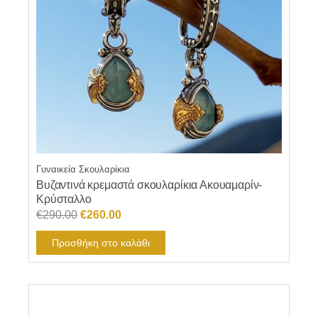
Γυναικεία Σκουλαρίκια
Βυζαντινά κρεμαστά σκουλαρίκια Ακουαμαρίν-
Κρύσταλλο
Original
Η
€
290.00
€
260.00
price
τρέχουσα
Προσθήκη στο καλάθι
was:
τιμή
€290.00.
είναι:
€260.00.