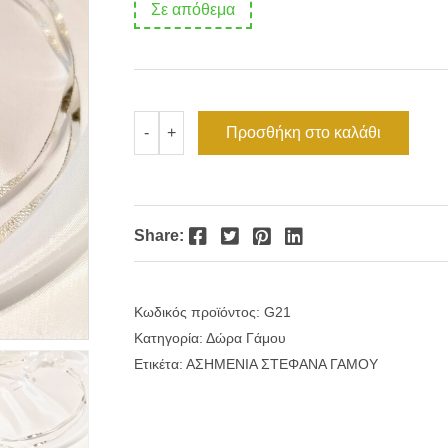
Σε απόθεμα
was:
τιμή
€142.00.
είναι:
€128.00.
Ασημένια
Προσθήκη στο καλάθι
-
+
στέφανα
γάμου
στριφτό
λεπτό
σύρμα
ποσότητα
Facebook
Twitter
Pinterest
LinkedIn
Share:
Κωδικός προϊόντος:
G21
Κατηγορία:
Δώρα Γάμου
Ετικέτα:
ΑΣΗΜΕΝΙΑ ΣΤΕΦΑΝΑ ΓΑΜΟΥ