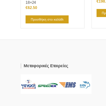
€
198
18×24
€
62.50
Πρ
Προσθήκη στο καλάθι
Μεταφορικές Εταιρείες