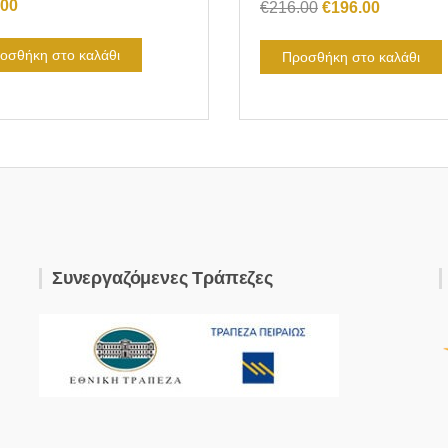
.00
Original
Η
€
216.00
€
196.00
price
τρέχουσ
was:
τιμή
οσθήκη στο καλάθι
Προσθήκη στο καλάθι
€216.00.
είναι:
€196.00.
Συνεργαζόμενες Τράπεζες