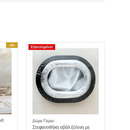
-9%
Εξαντλημένο!
λα
Δώρα Γάμου
Στεφανοθήκη οβάλ ξύλινη με