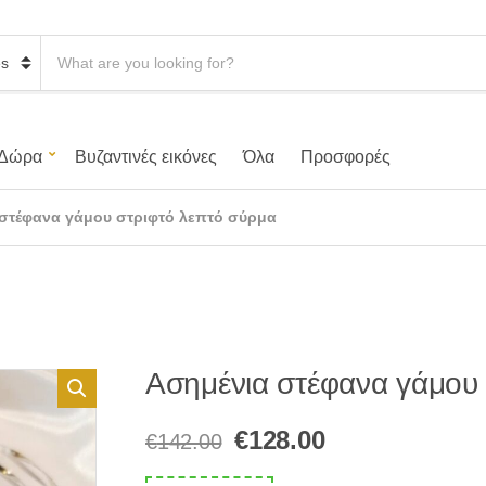
S
e
a
r
c
h
Δώρα
Βυζαντινές εικόνες
Όλα
Προσφορές
p
r
o
στέφανα γάμου στριφτό λεπτό σύρμα
d
u
c
t
s
:
Ασημένια στέφανα γάμου 
Original
Η
€
128.00
€
142.00
price
τρέχουσα