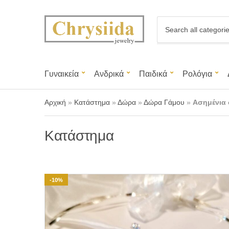
C
a
t
e
g
Γυναικεία
Ανδρικά
Παιδικά
Ρολόγια
o
r
y
Αρχική
»
Κατάστημα
»
Δώρα
»
Δώρα Γάμου
»
Ασημένια 
n
a
m
Κατάστημα
e
-10%