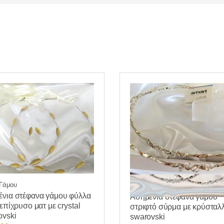
Γάμου
Δώρα Γάμου
νια στέφανα γάμου φύλλα
Ασημένια στέφανα γάμου
 επίχρυσο ματ με crystal
στριφτό σύρμα με κρύσταλ
ovski
swarovski