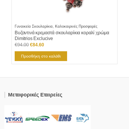
Γυναικεία Σκουλαρίκια, Καλοκαιρινές Προσφορές
Βυζαντινά κρεμαστά σκουλαρίκια κοραλί χρώμα
Dimitrios Exclucive
Original
Η
€
94.00
€
84.60
price
τρέχουσα
Προσθήκη στο καλάθι
was:
τιμή
€94.00.
είναι:
€84.60.
Μεταφορικές Εταιρείες