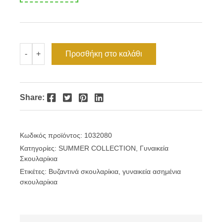
Ασημένια
Προσθήκη στο καλάθι
-
+
βυζαντινά
σκουλαρίκια
στρογγυλά
με
ζιργκόν
Facebook
Twitter
Pinterest
LinkedIn
Share:
ποσότητα
Κωδικός προϊόντος:
1032080
Κατηγορίες:
SUMMER COLLECTION
,
Γυναικεία
Σκουλαρίκια
Ετικέτες:
Βυζαντινά σκουλαρίκια
,
γυναικεία ασημένια
σκουλαρίκια