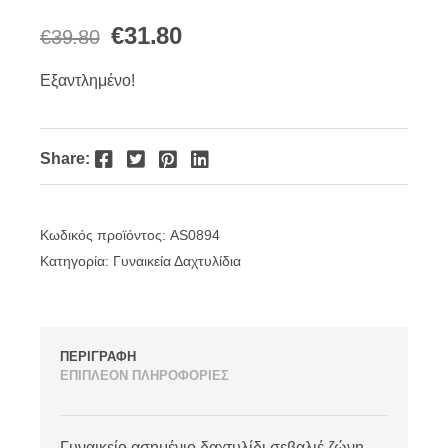
Original
Η
€
31.80
€
39.80
price
τρέχουσα
Εξαντλημένο!
was:
τιμή
€39.80.
είναι:
Facebook
Twitter
Pinterest
LinkedIn
Share:
€31.80.
Κωδικός προϊόντος:
AS0894
Κατηγορία:
Γυναικεία Δαχτυλίδια
ΠΕΡΙΓΡΑΦΗ
ΕΠΙΠΛΕΟΝ ΠΛΗΡΟΦΟΡΙΕΣ
Γυναικείο ασημένιο δαχτυλίδι σεβαλιέ ζώνη.