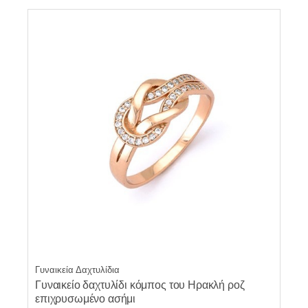
€54.00
έχει
πολλαπλές
παραλλαγές.
Οι
επιλογές
μπορούν
να
επιλεγούν
στη
σελίδα
του
προϊόντος
Γυναικεία Δαχτυλίδια
Γυναικείο δαχτυλίδι κόμπος του Ηρακλή ροζ
επιχρυσωμένο ασήμι