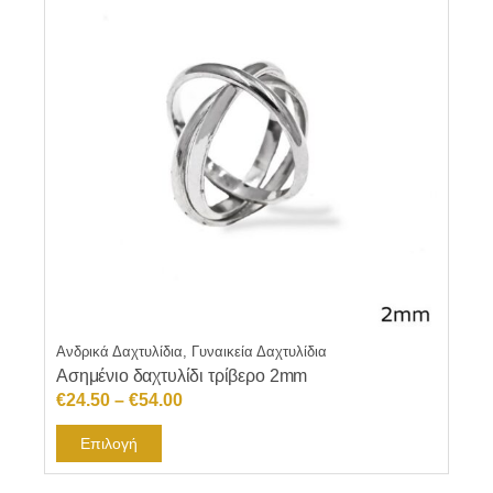
Ανδρικά Δαχτυλίδια, Γυναικεία Δαχτυλίδια
Ασημένιο δαχτυλίδι τρίβερο 2mm
Price
€
24.50
–
€
54.00
range:
Αυτό
Επιλογή
€24.50
το
through
προϊόν