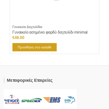
προϊόντος
Γυναικεία Δαχτυλίδια
Γυναικείο ασημένιο φαρδύ δαχτυλίδι minimal
€
46.00
Προσθήκη στο καλάθι
Μεταφορικές Εταιρείες