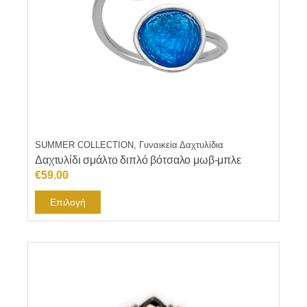
SUMMER COLLECTION, Γυναικεία Δαχτυλίδια
Δαχτυλίδι σμάλτο διπλό βότσαλο μωβ-μπλε
€
59.00
Αυτό
Επιλογή
το
προϊόν
έχει
πολλαπλές
παραλλαγές.
Οι