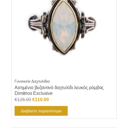
επιλογές
μπορούν
να
επιλεγούν
στη
σελίδα
του
προϊόντος
Γυναικεία Δαχτυλίδια
Ασημένιο βυζαντινό δαχτυλίδι λευκός ρόμβος
Dimitrios Exclusive
Original
Η
€
126.00
€
110.00
price
τρέχουσα
Διαβάστε περισσότερα
was:
τιμή
€126.00.
είναι:
€110.00.