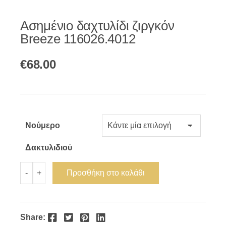
Ασημένιο δαχτυλίδι ζιργκόν
Breeze 116026.4012
€
68.00
Νούμερο
Δακτυλιδιού
Ασημένιο
Προσθήκη στο καλάθι
-
+
δαχτυλίδι
ζιργκόν
Breeze
116026.4012
ποσότητα
Facebook
Twitter
Pinterest
LinkedIn
Share: