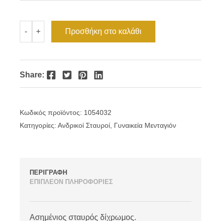
Ασημένιος
Προσθήκη στο καλάθι
-
+
σταυρός
δίχρωμος
ποσότητα
Facebook
Twitter
Pinterest
LinkedIn
Share:
Κωδικός προϊόντος:
1054032
Κατηγορίες:
Ανδρικοί Σταυροί
,
Γυναικεία Μενταγιόν
ΠΕΡΙΓΡΑΦΗ
ΕΠΙΠΛΕΟΝ ΠΛΗΡΟΦΟΡΙΕΣ
Ασημένιος σταυρός δίχρωμος.