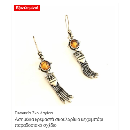
€84.60.
Εξαντλημένο!
Γυναικεία Σκουλαρίκια
Ασημένια κρεμαστά σκουλαρίκια κεχριμπάρι
παραδοσιακό σχέδιο