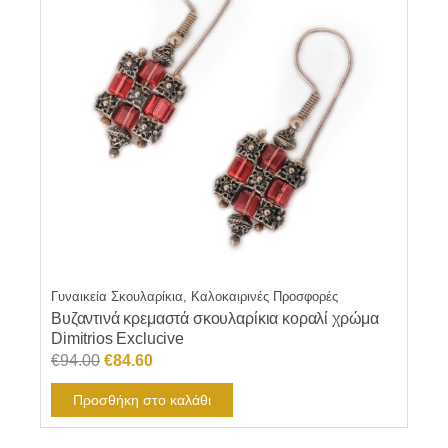
Γυναικεία Σκουλαρίκια, Καλοκαιρινές Προσφορές
Βυζαντινά κρεμαστά σκουλαρίκια κοραλί χρώμα
Dimitrios Exclucive
Original
Η
€
94.00
€
84.60
price
τρέχουσα
Προσθήκη στο καλάθι
was:
τιμή
€94.00.
είναι: