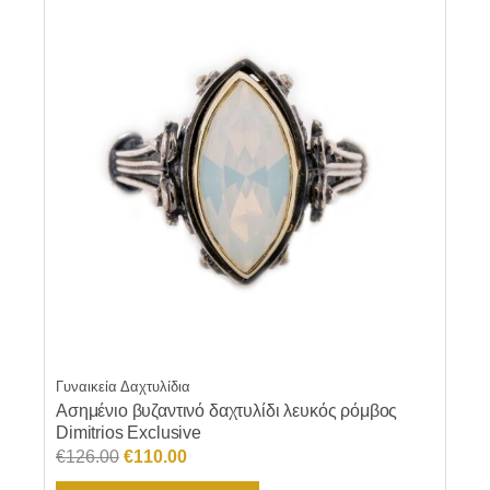
Γυναικεία Δαχτυλίδια
Ασημένιο βυζαντινό δαχτυλίδι λευκός ρόμβος
Dimitrios Exclusive
Original
Η
€
126.00
€
110.00
price
τρέχουσα