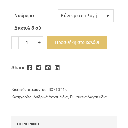
Νούμερο
Δακτυλιδιού
Δαχτυλίδι
Προσθήκη στο καλάθι
-
+
ασημένιο
στριφτή
βέρα
ποσότητα
Facebook
Twitter
Pinterest
LinkedIn
Share:
Κωδικός προϊόντος:
3071374s
Κατηγορίες:
Ανδρικά Δαχτυλίδια
,
Γυναικεία Δαχτυλίδια
ΠΕΡΙΓΡΑΦΗ