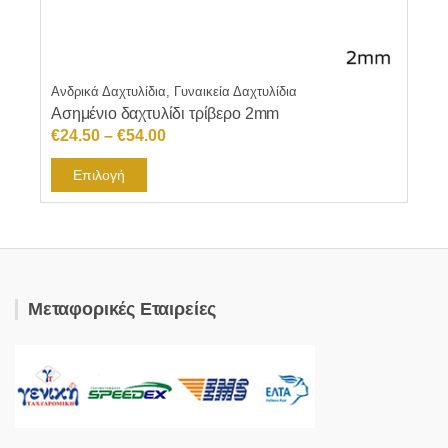
Ανδρικά Δαχτυλίδια, Γυναικεία Δαχτυλίδια
Ασημένιο δαχτυλίδι τρίβερο 2mm
Price
€
24.50
–
€
54.00
range:
Αυτό
Επιλογή
€24.50
το
through
προϊόν
€54.00
έχει
πολλαπλές
παραλλαγές.
Μεταφορικές Εταιρείες
Οι
επιλογές
μπορούν
να
επιλεγούν
στη