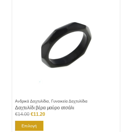
Ανδρικά Δαχτυλίδια, Γυναικεία Δαχτυλίδια
Δαχτυλίδι βέρα μαύρο ατσάλι
Original
Η
€
14.00
€
11.20
price
τρέχουσα
Αυτό
Επιλογή
was:
τιμή
το