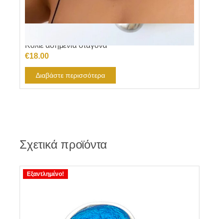
Γυναικεία Κολιέ, Γυναικεία Μενταγιόν
Κολιέ ασημένια σταγόνα
€
18.00
Διαβάστε περισσότερα
Σχετικά προϊόντα
Εξαντλημένο!