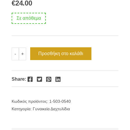
€
24.00
Σε απόθεμα
Δαχτυλίδι
Προσθήκη στο καλάθι
-
+
διπλή
σταγόνα
ποσότητα
Facebook
Twitter
Pinterest
LinkedIn
Share:
Κωδικός προϊόντος:
1-503-0540
Κατηγορία:
Γυναικεία Δαχτυλίδια