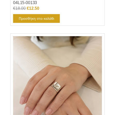
04L15-00133
Original
Η
€
18.00
€
12.50
price
τρέχουσα
Προσθήκη στο καλάθι
was:
τιμή
€18.00.
είναι:
€12.50.