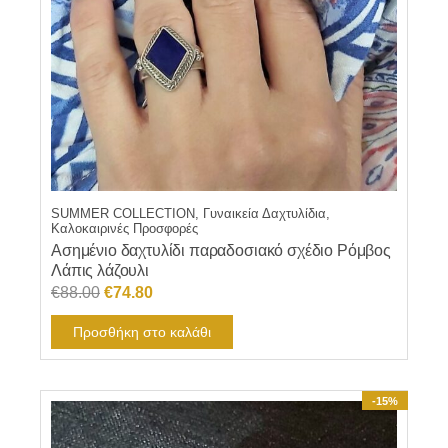
SUMMER COLLECTION, Γυναικεία Δαχτυλίδια,
Καλοκαιρινές Προσφορές
Ασημένιο δαχτυλίδι παραδοσιακό σχέδιο Ρόμβος
Λάπις λάζουλι
Original
Η
€
88.00
€
74.80
price
τρέχουσα
Προσθήκη στο καλάθι
was:
τιμή
€88.00.
είναι:
€74.80.
-15%