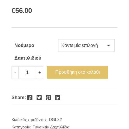
€
56.00
Νούμερο
Δακτυλιδιού
Δαχτυλίδι
Προσθήκη στο καλάθι
-
+
διπλό
μπλε
σμάλτο
Ονειρόλιθοι
ποσότητα
Facebook
Twitter
Pinterest
LinkedIn
Share:
Κωδικός προϊόντος:
DGL32
Κατηγορία:
Γυναικεία Δαχτυλίδια