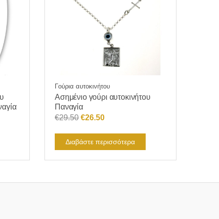
Γούρια αυτοκινήτου
ου
Ασημένιο γούρι αυτοκινήτου
ναγία
Παναγία
Original
Η
€
29.50
€
26.50
price
τρέχουσα
was:
τιμή
Διαβάστε περισσότερα
€29.50.
είναι:
€26.50.