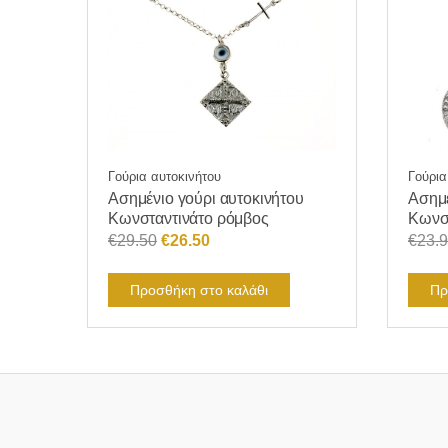
Γούρια αυτοκινήτου
Γούρια
Ασημένιο γούρι αυτοκινήτου
Ασημέ
Κωνσταντινάτο ρόμβος
Κωνστ
Original
Η
€
29.50
€
26.50
€
23.
price
τρέχουσα
was:
τιμή
Προσθήκη στο καλάθι
Πρ
€29.50.
είναι:
€26.50.