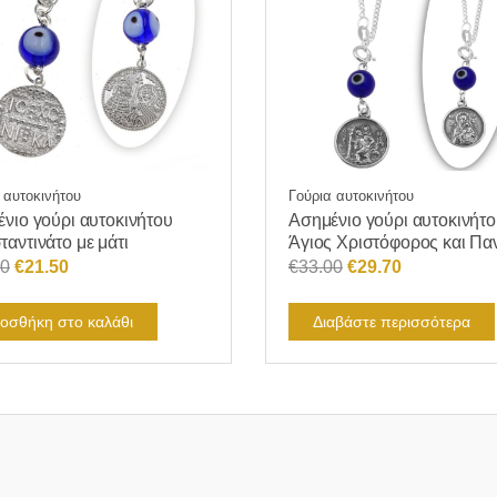
 αυτοκινήτου
Γούρια αυτοκινήτου
νιο γούρι αυτοκινήτου
Ασημένιο γούρι αυτοκινήτ
αντινάτο με μάτι
Άγιος Χριστόφορος και Πα
Original
Η
Original
Η
90
€
21.50
€
33.00
€
29.70
price
τρέχουσα
price
τρέχουσα
was:
τιμή
was:
τιμή
οσθήκη στο καλάθι
Διαβάστε περισσότερα
€23.90.
είναι:
€33.00.
είναι:
€21.50.
€29.70.