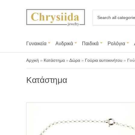
C
a
t
e
g
Γυναικεία
Ανδρικά
Παιδικά
Ρολόγια
o
r
y
Αρχική
»
Κατάστημα
»
Δώρα
»
Γούρια αυτοκινήτου
»
Γού
n
a
m
Κατάστημα
e