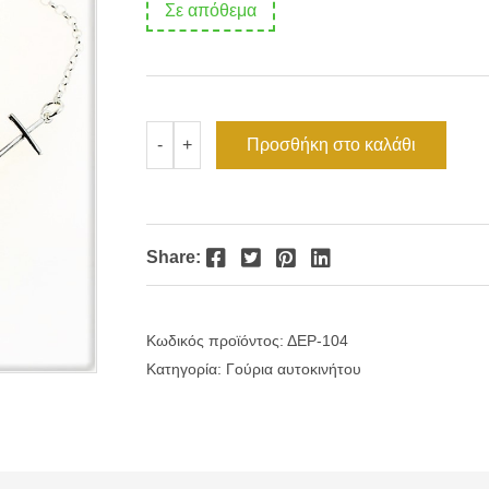
Σε απόθεμα
Γούρι
Προσθήκη στο καλάθι
-
+
αυτοκινήτου
Μάτι-
Σταυρός
ποσότητα
Facebook
Twitter
Pinterest
LinkedIn
Share:
Κωδικός προϊόντος:
ΔΕΡ-104
Κατηγορία:
Γούρια αυτοκινήτου