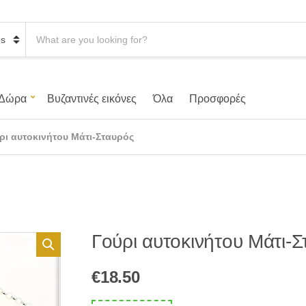
S
e
a
r
c
h
Δώρα
Βυζαντινές εικόνες
Όλα
Προσφορές
p
r
o
ρι αυτοκινήτου Μάτι-Σταυρός
d
u
c
t
s
:
Γούρι αυτοκινήτου Μάτι-
€
18.50