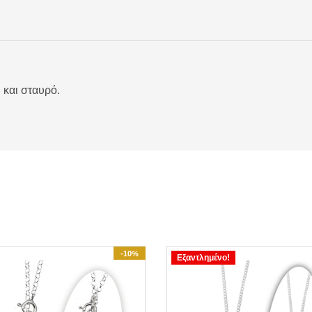
 και σταυρό.
-10%
Εξαντλημένο!