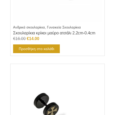
Ανδρικά σκουλαρίκια, Γυναικεία Σκουλαρίκια
Σκουλαρίκια κρίκοι μαύρο ατσάλι 2.2cm-0.4cm
Original
Η
€
16.00
€
14.00
price
τρέχουσα
Προσθήκη στο καλάθι
was:
τιμή
€16.00.
είναι:
€14.00.