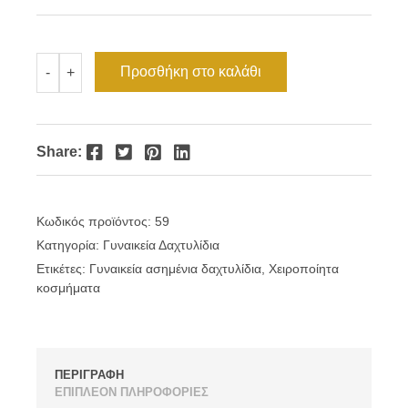
Γυναικείο
Προσθήκη στο καλάθι
-
+
ασημένιο
δαχτυλίδι
λουλούδι
με
φίλντισι
Facebook
Twitter
Pinterest
LinkedIn
Share:
ποσότητα
Κωδικός προϊόντος:
59
Κατηγορία:
Γυναικεία Δαχτυλίδια
Ετικέτες:
Γυναικεία ασημένια δαχτυλίδια
,
Χειροποίητα
κοσμήματα
ΠΕΡΙΓΡΑΦΗ
ΕΠΙΠΛΕΟΝ ΠΛΗΡΟΦΟΡΙΕΣ