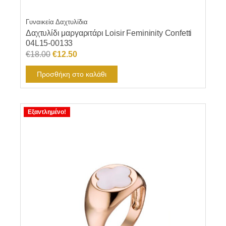
Γυναικεία Δαχτυλίδια
Δαχτυλίδι μαργαριτάρι Loisir Femininity Confetti
04L15-00133
Original
Η
€
18.00
€
12.50
price
τρέχουσα
Προσθήκη στο καλάθι
was:
τιμή
€18.00.
είναι:
€12.50.
Εξαντλημένο!