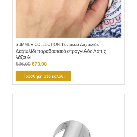
SUMMER COLLECTION, Γυναικεία Δαχτυλίδια
Δαχτυλίδι παραδοσιακό στρογγυλός Λάπις
λάζουλι
Original
Η
€
86.00
€
73.00
price
τρέχουσα
Προσθήκη στο καλάθι
was:
τιμή
€86.00.
είναι:
€73.00.