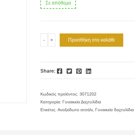
Σε απόθεμα
Γυναικείο
Προσθήκη στο καλάθι
-
+
ατσάλινο
δαχτυλίδι
τυρκουάζ
πέτρα
ποσότητα
Facebook
Twitter
Pinterest
LinkedIn
Share:
Κωδικός προϊόντος:
3071202
Κατηγορία:
Γυναικεία Δαχτυλίδια
Ετικέτες:
Ανοξείδωτο ατσάλι
,
Γυναικεία δαχτυλίδια