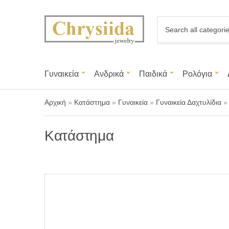
C
a
t
e
g
Γυναικεία
Ανδρικά
Παιδικά
Ρολόγια
o
r
y
Αρχική
»
Κατάστημα
»
Γυναικεία
»
Γυναικεία Δαχτυλίδια
n
a
m
Κατάστημα
e