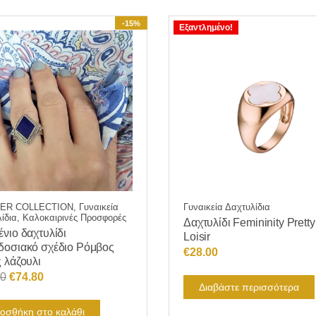
-15%
Εξαντλημένο!
R COLLECTION, Γυναικεία
Γυναικεία Δαχτυλίδια
ίδια, Καλοκαιρινές Προσφορές
Δαχτυλίδι Femininity Pretty
νιο δαχτυλίδι
Loisir
δοσιακό σχέδιο Ρόμβος
€
28.00
 λάζουλι
Original
Η
00
€
74.80
Διαβάστε περισσότερα
price
τρέχουσα
was:
τιμή
οσθήκη στο καλάθι