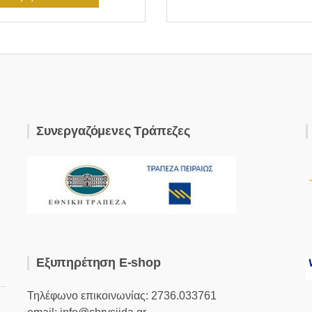
€88.00.
είναι:
€74.80.
Συνεργαζόμενες Τράπεζες
Εξυπηρέτηση E-shop
Τηλέφωνο επικοινωνίας: 2736.033761