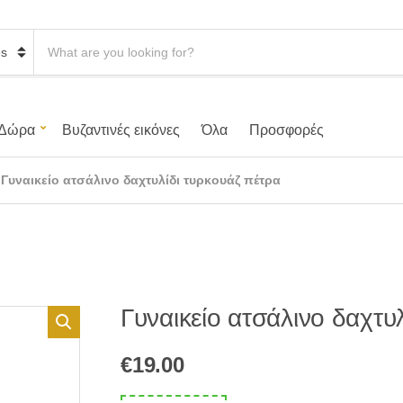
S
e
a
r
c
h
Δώρα
Βυζαντινές εικόνες
Όλα
Προσφορές
p
r
o
»
Γυναικείο ατσάλινο δαχτυλίδι τυρκουάζ πέτρα
d
u
c
t
s
:
Γυναικείο ατσάλινο δαχτυ
€
19.00