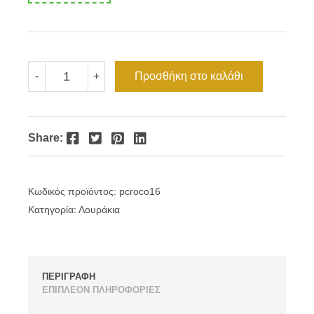
Γυναικείο
Προσθήκη στο καλάθι
-
+
δερμάτινο
λουράκι
ροζ
κροκό
16mm
Facebook
Twitter
Pinterest
LinkedIn
Share:
ποσότητα
Κωδικός προϊόντος:
pcroco16
Κατηγορία:
Λουράκια
ΠΕΡΙΓΡΑΦΗ
ΕΠΙΠΛΕΟΝ ΠΛΗΡΟΦΟΡΙΕΣ