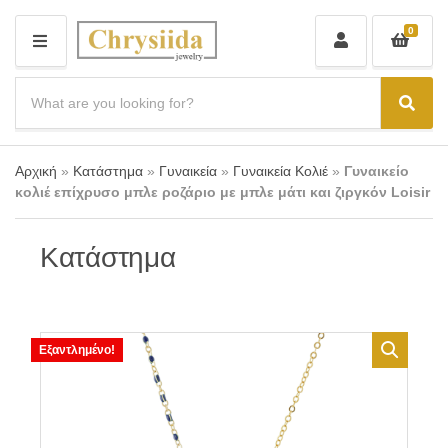
0
M
E
N
S
U
e
C
S
a
a
e
r
t
a
c
e
r
Αρχική
»
Κατάστημα
»
Γυναικεία
»
Γυναικεία Κολιέ
»
Γυναικείο
h
g
c
p
κολιέ επίχρυσο μπλε ροζάριο με μπλε μάτι και ζιργκόν Loisir
o
r
h
r
o
y
d
Κατάστημα
n
u
a
c
m
t
e
s
:
Εξαντλημένο!