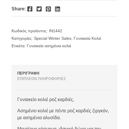
Facebook
Twitter
Pinterest
LinkedIn
Share:
Κωδικός προϊόντος:
IN1442
Κατηγορίες:
Special Winter Sales
,
Γυναικεία Κολιέ
Ετικέτα:
Γυναικεία ασημένια κολιέ
ΠΕΡΙΓΡΑΦΗ
ΕΠΙΠΛΕΟΝ ΠΛΗΡΟΦΟΡΙΕΣ
Γυναικείο κολιέ ροζ καρδιές.
Ασημένιο κολιέ με πέντε ροζ καρδιές ζιργκόν,
με ασημένια αλυσίδα.
Μοντέρνο κόσμημα, ιδανικό δώρο για την