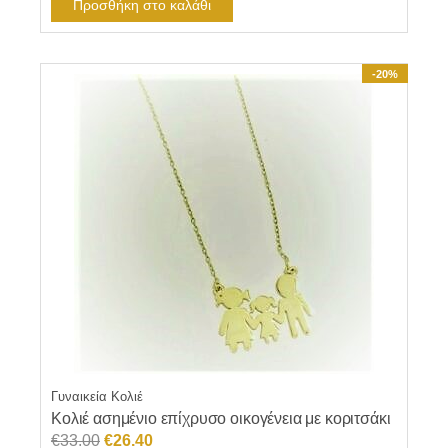
Προσθήκη στο καλάθι
-20%
Γυναικεία Κολιέ
Κολιέ ασημένιο επίχρυσο οικογένεια με κοριτσάκι
Original
Η
€
33.00
€
26.40