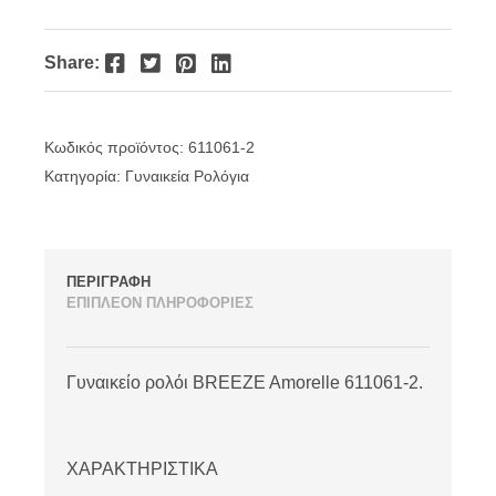
was:
τιμή
€135.00.
είναι:
Facebook
Twitter
Pinterest
LinkedIn
Share:
€108.00.
Κωδικός προϊόντος:
611061-2
Κατηγορία:
Γυναικεία Ρολόγια
ΠΕΡΙΓΡΑΦΗ
ΕΠΙΠΛΕΟΝ ΠΛΗΡΟΦΟΡΙΕΣ
Γυναικείο ρολόι BREEZE Amorelle 611061-2.
ΧΑΡΑΚΤΗΡΙΣΤΙΚΑ