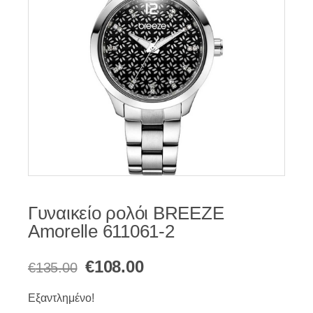
Γυναικείο ρολόι BREEZE
Amorelle 611061-2
Original
Η
€
108.00
€
135.00
price
τρέχουσα
Εξαντλημένο!