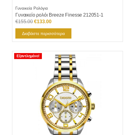
Γυναικεία Ρολόγια
Γυναικείο ρολόι Breeze Finesse 212051-1
Original
Η
€
155.00
€
133.00
price
τρέχουσα
Διαβάστε περισσότερα
was:
τιμή
€155.00.
είναι:
€133.00.
Εξαντλημένο!