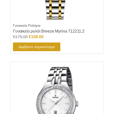
Γυναικεία Ρολόγια
Γυναικείο ρολόι Breeze Myrina 712211.2
Original
Η
€
175.00
€
158.00
price
τρέχουσα
Διαβάστε περισσότερα
was:
τιμή
€175.00.
είναι:
€158.00.