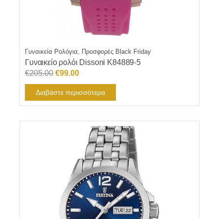
Γυναικεία Ρολόγια, Προσφορές Black Friday
Γυναικείο ρολόι Dissoni K84889-5
Original
Η
€
205.00
€
99.00
price
τρέχουσα
Διαβάστε περισσότερα
was:
τιμή
€205.00.
είναι:
€99.00.