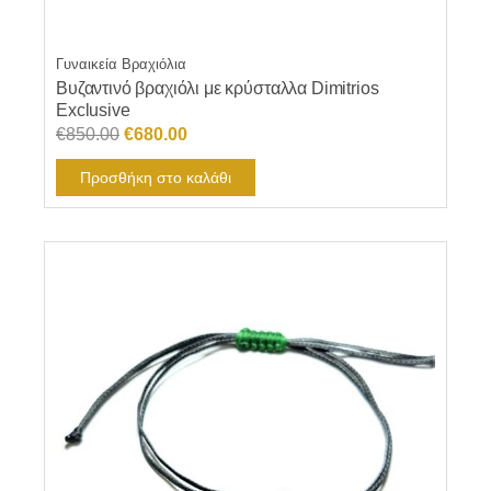
Γυναικεία Βραχιόλια
Βυζαντινό βραχιόλι με κρύσταλλα Dimitrios
Exclusive
Original
Η
€
850.00
€
680.00
price
τρέχουσα
Προσθήκη στο καλάθι
was:
τιμή
€850.00.
είναι:
€680.00.