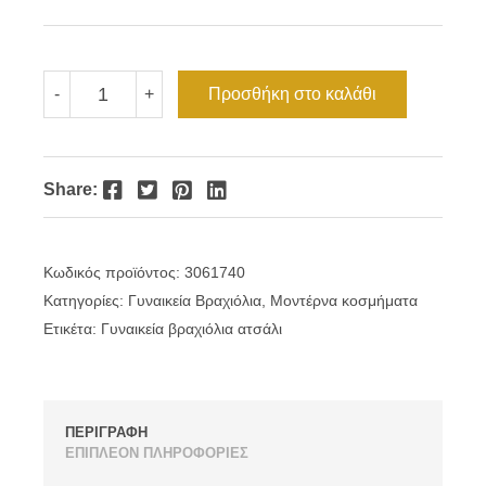
€16.00.
είναι:
€12.80.
Γυναικείο
Προσθήκη στο καλάθι
-
+
βραχιόλι
χειροπέδα
με
μπίλιες
επίχρυσο
Facebook
Twitter
Pinterest
LinkedIn
Share:
ατσάλι
ποσότητα
Κωδικός προϊόντος:
3061740
Κατηγορίες:
Γυναικεία Βραχιόλια
,
Μοντέρνα κοσμήματα
Ετικέτα:
Γυναικεία βραχιόλια ατσάλι
ΠΕΡΙΓΡΑΦΗ
ΕΠΙΠΛΕΟΝ ΠΛΗΡΟΦΟΡΙΕΣ