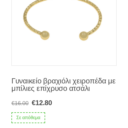
Γυναικείο βραχιόλι χειροπέδα με
μπίλιες επίχρυσο ατσάλι
Original
Η
€
12.80
€
16.00
price
τρέχουσα
Σε απόθεμα
was:
τιμή