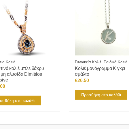
εία Κολιέ
Γυναικεία Κολιέ, Παιδικά Κολιέ
τινό κολιέ μπλε δάκρυ
Κολιέ μονόγραμμα Κ γκρι
μη αλυσίδα Dimitrios
σμάλτο
sive
€
26.50
.00
Προσθήκη στο καλάθι
οσθήκη στο καλάθι