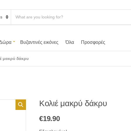
S
e
a
r
c
h
Δώρα
Βυζαντινές εικόνες
Όλα
Προσφορές
p
r
o
έ μακρύ δάκρυ
d
u
c
t
s
:
Κολιέ μακρύ δάκρυ
€
19.90