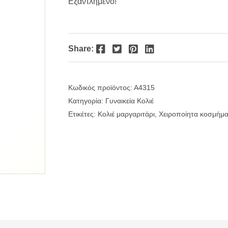
Εξαντλημένο!
Facebook
Twitter
Pinterest
LinkedIn
Share:
Κωδικός προϊόντος:
Α4315
Κατηγορία:
Γυναικεία Κολιέ
Ετικέτες:
Κολιέ μαργαριτάρι
,
Χειροποίητα κοσμήμ