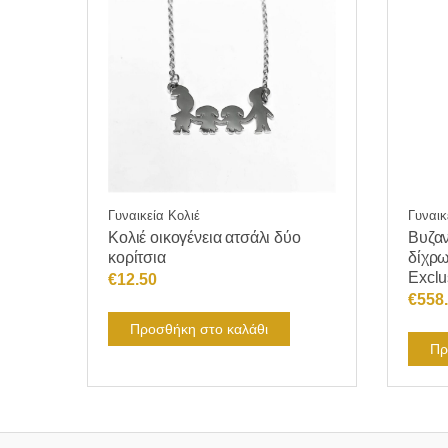
Γυναικεία Κολιέ
Γυναικ
Κολιέ οικογένεια ατσάλι δύο
Βυζαν
κορίτσια
δίχρω
Exclu
€
12.50
€
558
Προσθήκη στο καλάθι
Πρ