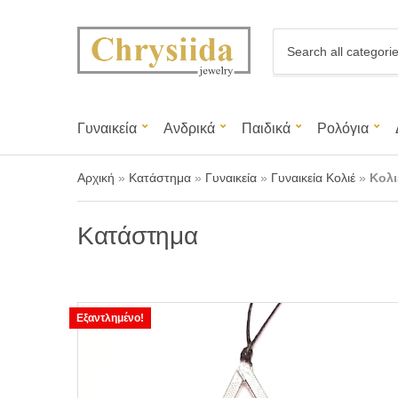
C
a
t
e
g
Γυναικεία
Ανδρικά
Παιδικά
Ρολόγια
o
r
y
Αρχική
»
Κατάστημα
»
Γυναικεία
»
Γυναικεία Κολιέ
»
Κολι
n
a
m
Κατάστημα
e
Εξαντλημένο!