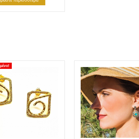
αβάστε περισσότερα
μένο!