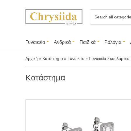
C
a
t
e
g
Γυναικεία
Ανδρικά
Παιδικά
Ρολόγια
o
r
y
Αρχική
»
Κατάστημα
»
Γυναικεία
»
Γυναικεία Σκουλαρίκια
n
a
m
Κατάστημα
e