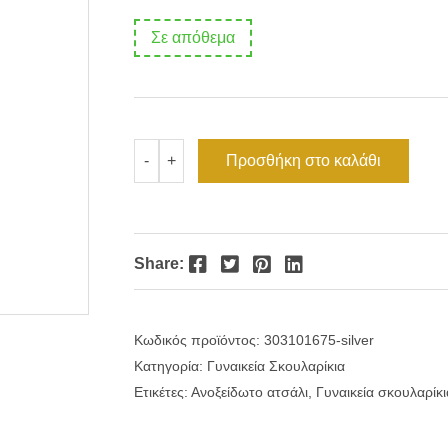
Σε απόθεμα
Κρεμαστά
Προσθήκη στο καλάθι
-
+
σκουλαρίκια
αλυσίδα
με
ζιργκόν
ατσάλι
ποσότητα
Facebook
Twitter
Pinterest
LinkedIn
Share:
Κωδικός προϊόντος:
303101675-silver
Κατηγορία:
Γυναικεία Σκουλαρίκια
Ετικέτες:
Ανοξείδωτο ατσάλι
,
Γυναικεία σκουλαρίκι