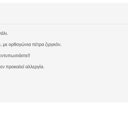
άλι.
, με ορθογώνια πέτρα ζιργκόν.
 εντυπωσιάστε!!
εν προκαλεί αλλεργία.