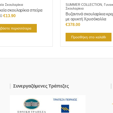
εία Σκουλαρίκια
SUMMER COLLECTION, Γυναικ
Σκουλαρίκια
κεία σκουλαρίκια σπείρα
Βυζαντινά σκουλαρίκια κρ
Original
Η
80
€
13.90
με ορυκτή Χρυσόκολλα
price
τρέχουσα
€
378.00
was:
τιμή
αβάστε περισσότερα
€19.80.
είναι:
Προσθήκη στο καλάθι
€13.90.
Συνεργαζόμενες Τράπεζες