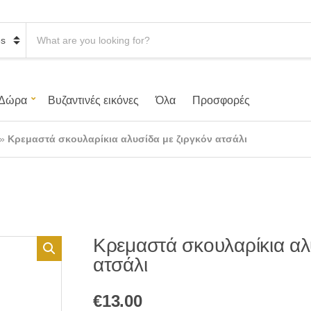
S
e
a
r
c
h
Δώρα
Βυζαντινές εικόνες
Όλα
Προσφορές
p
r
o
»
Κρεμαστά σκουλαρίκια αλυσίδα με ζιργκόν ατσάλι
d
u
c
t
s
:
Κρεμαστά σκουλαρίκια αλ
ατσάλι
€
13.00