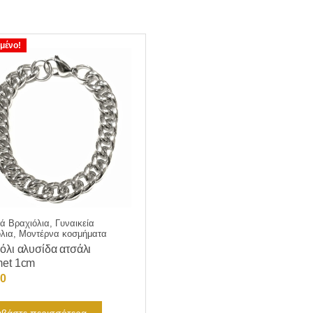
μένο!
ά Βραχιόλια, Γυναικεία
λια, Μοντέρνα κοσμήματα
όλι αλυσίδα ατσάλι
met 1cm
00