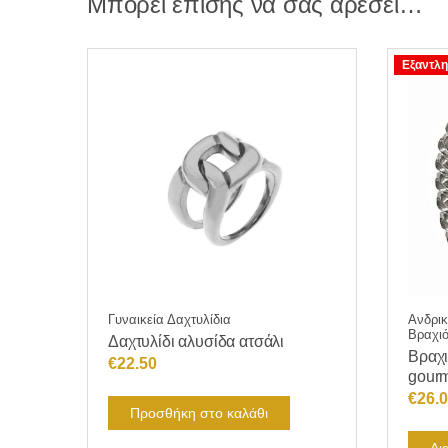
Μπορεί επίσης να σας αρέσει…
Εξαντλη
Γυναικεία Δαχτυλίδια
Ανδρικ
Βραχιό
Δαχτυλίδι αλυσίδα ατσάλι
Βραχι
€
22.50
gour
€
26.
Προσθήκη στο καλάθι