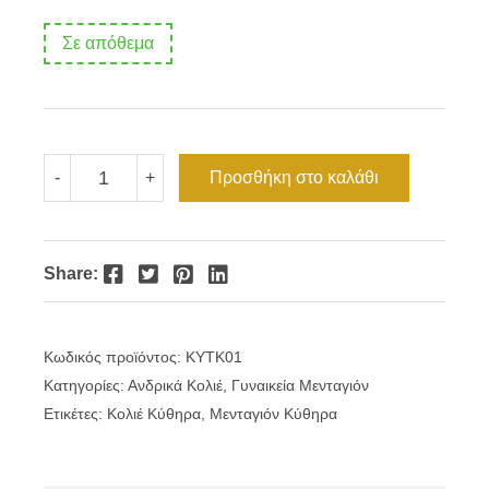
Σε απόθεμα
Μενταγιόν
Προσθήκη στο καλάθι
-
+
Κύθηρα
τυρκουάζ
χρώμα
ποσότητα
Facebook
Twitter
Pinterest
LinkedIn
Share:
Κωδικός προϊόντος:
KYTΚ01
Κατηγορίες:
Ανδρικά Κολιέ
,
Γυναικεία Μενταγιόν
Ετικέτες:
Κολιέ Κύθηρα
,
Μενταγιόν Κύθηρα