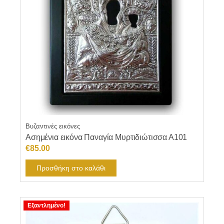
Βυζαντινές εικόνες
Ασημένια εικόνα Παναγία Μυρτιδιώτισσα Α101
€
85.00
Προσθήκη στο καλάθι
Εξαντλημένο!