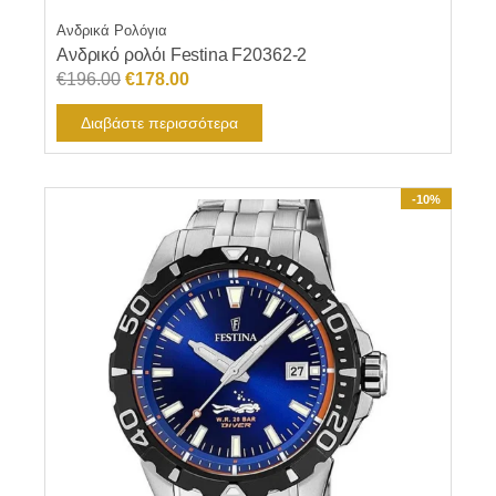
Ανδρικά Ρολόγια
Ανδρικό ρολόι Festina F20362-2
Original
Η
€
196.00
€
178.00
price
τρέχουσα
Διαβάστε περισσότερα
was:
τιμή
€196.00.
είναι:
€178.00.
-10%