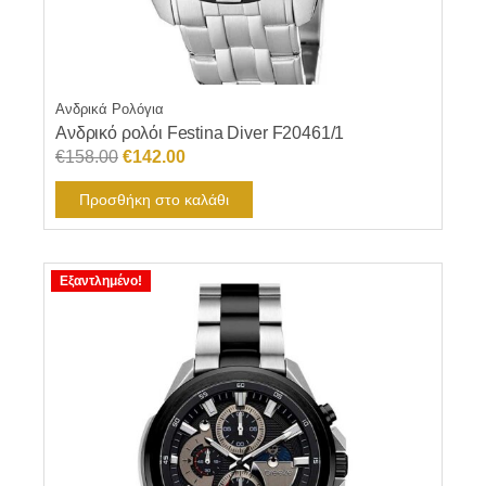
Ανδρικά Ρολόγια
Ανδρικό ρολόι Festina Diver F20461/1
Original
Η
€
158.00
€
142.00
price
τρέχουσα
Προσθήκη στο καλάθι
was:
τιμή
€158.00.
είναι:
€142.00.
Εξαντλημένο!