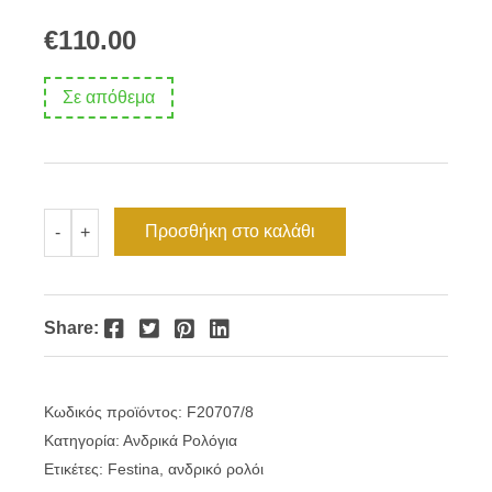
€
110.00
Σε απόθεμα
Ρολόι
Προσθήκη στο καλάθι
-
+
Ανδρικό
Festina
πράσινο
καντράν
F20707/8
Facebook
Twitter
Pinterest
LinkedIn
Share:
ποσότητα
Κωδικός προϊόντος:
F20707/8
Κατηγορία:
Ανδρικά Ρολόγια
Ετικέτες:
Festina
,
ανδρικό ρολόι