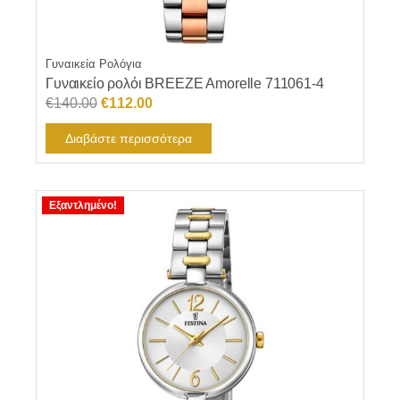
Γυναικεία Ρολόγια
Γυναικείο ρολόι BREEZE Amorelle 711061-4
Original
Η
€
140.00
€
112.00
price
τρέχουσα
Διαβάστε περισσότερα
was:
τιμή
€140.00.
είναι:
€112.00.
Εξαντλημένο!