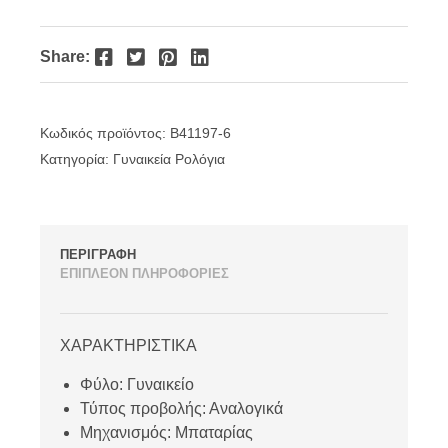
was:
τιμή
€39.00.
είναι:
Facebook
Twitter
Pinterest
LinkedIn
Share:
€30.00.
Κωδικός προϊόντος:
B41197-6
Κατηγορία:
Γυναικεία Ρολόγια
ΠΕΡΙΓΡΑΦΗ
ΕΠΙΠΛΕΟΝ ΠΛΗΡΟΦΟΡΙΕΣ
ΧΑΡΑΚΤΗΡΙΣΤΙΚΑ
Φύλο: Γυναικείο
Τύπος προβολής: Αναλογικά
Μηχανισμός: Μπαταρίας