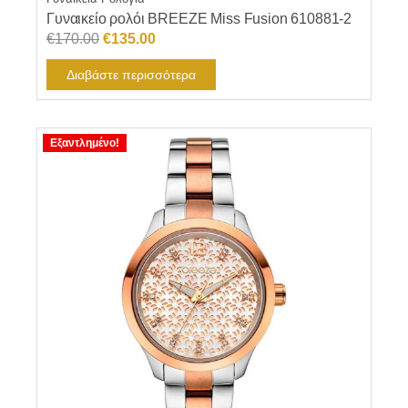
Γυναικείο ρολόι BREEZE Miss Fusion 610881-2
Original
Η
€
170.00
€
135.00
price
τρέχουσα
Διαβάστε περισσότερα
was:
τιμή
€170.00.
είναι:
€135.00.
Εξαντλημένο!