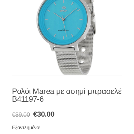
Ρολόι Marea με ασημί μπρασελέ
B41197-6
Original
Η
€
30.00
€
39.00
price
τρέχουσα
Εξαντλημένο!