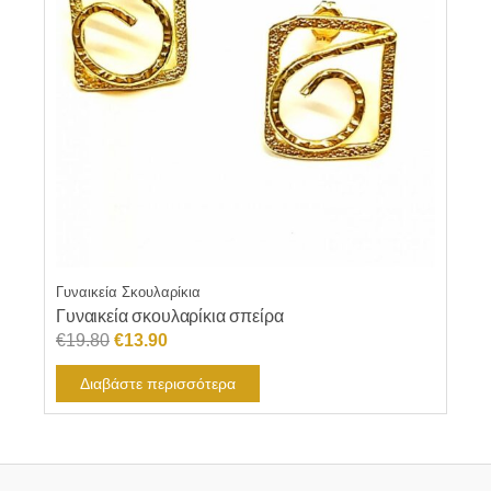
Γυναικεία Σκουλαρίκια
Γυναικεία σκουλαρίκια σπείρα
Original
Η
€
19.80
€
13.90
price
τρέχουσα
Διαβάστε περισσότερα
was:
τιμή
€19.80.
είναι:
€13.90.