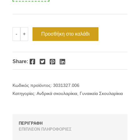
Σκουλαρίκι
Προσθήκη στο καλάθι
-
+
κρίκος
ατσάλι
με
σταυρό
1.4cmx0.4cm
Facebook
Twitter
Pinterest
LinkedIn
Share:
ποσότητα
Κωδικός προϊόντος:
3031327.006
Κατηγορίες:
Ανδρικά σκουλαρίκια
,
Γυναικεία Σκουλαρίκια
ΠΕΡΙΓΡΑΦΗ
ΕΠΙΠΛΕΟΝ ΠΛΗΡΟΦΟΡΙΕΣ