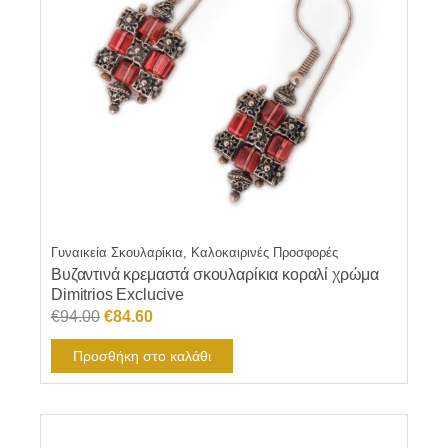
Γυναικεία Σκουλαρίκια, Καλοκαιρινές Προσφορές
Βυζαντινά κρεμαστά σκουλαρίκια κοραλί χρώμα
Dimitrios Exclucive
Original
Η
€
94.00
€
84.60
price
τρέχουσα
Προσθήκη στο καλάθι
was:
τιμή
€94.00.
είναι:
€84.60.