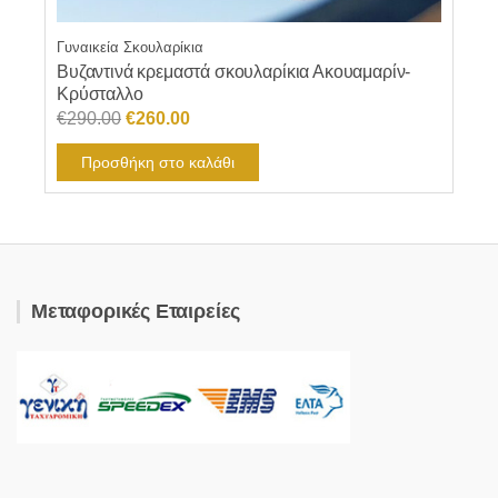
Γυναικεία Σκουλαρίκια
Βυζαντινά κρεμαστά σκουλαρίκια Ακουαμαρίν-
Κρύσταλλο
Original
Η
€
290.00
€
260.00
price
τρέχουσα
Προσθήκη στο καλάθι
was:
τιμή
€290.00.
είναι:
€260.00.
Μεταφορικές Εταιρείες