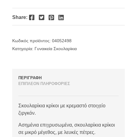
was:
τιμή
€28.00.
είναι:
Facebook
Twitter
Pinterest
LinkedIn
Share:
€22.40.
Κωδικός προϊόντος:
04052498
Κατηγορία:
Γυναικεία Σκουλαρίκια
ΠΕΡΙΓΡΑΦΗ
ΕΠΙΠΛΕΟΝ ΠΛΗΡΟΦΟΡΙΕΣ
Σκουλαρίκια κρίκοι με κρεμαστό στοιχείο
ζιργκόν.
Ασημένια επιχρυσωμένα, σκουλαρίκια κρίκοι
σε μικρό μέγεθος, με λευκές πέτρες.