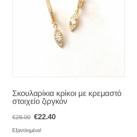
Σκουλαρίκια κρίκοι με κρεμαστό
στοιχείο ζιργκόν
Original
Η
€
22.40
€
28.00
price
τρέχουσα
Εξαντλημένο!