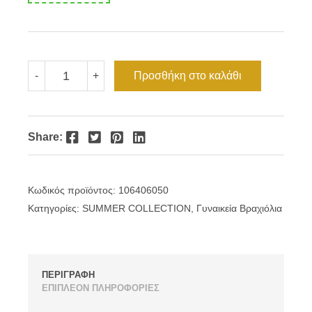
Βραχιόλι
Προσθήκη στο καλάθι
-
+
ασημένιο
μάτι
φίλντισι-
σταυρός
ποσότητα
Facebook
Twitter
Pinterest
LinkedIn
Share:
Κωδικός προϊόντος:
106406050
Κατηγορίες:
SUMMER COLLECTION
,
Γυναικεία Βραχιόλια
ΠΕΡΙΓΡΑΦΗ
ΕΠΙΠΛΕΟΝ ΠΛΗΡΟΦΟΡΙΕΣ