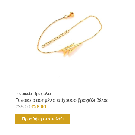
Γυναικεία Βραχιόλια
Γυναικείο ασημένιο επίχρυσο βραχιόλι βέλος
Original
Η
€
35.00
€
28.00
price
τρέχουσα
Προσθήκη στο καλάθι
was:
τιμή
€35.00.
είναι: