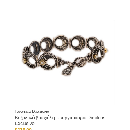
€28.00.
Γυναικεία Βραχιόλια
Βυζαντινό βραχιόλι με μαργαριτάρια Dimitrios
Exclusive
€
238.00