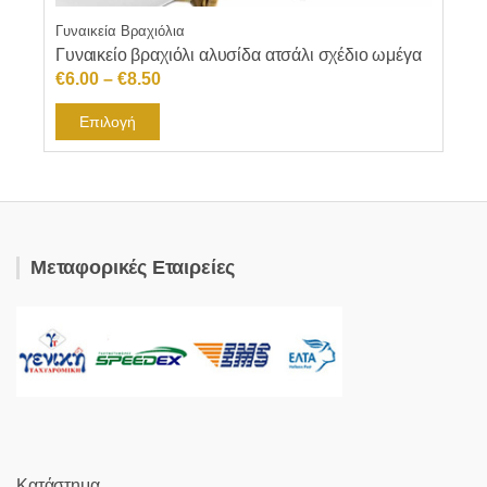
Γυναικεία Βραχιόλια
Γυναικείο βραχιόλι αλυσίδα ατσάλι σχέδιο ωμέγα
Price
€
6.00
–
€
8.50
range:
Αυτό
Επιλογή
€6.00
το
through
προϊόν
€8.50
έχει
πολλαπλές
παραλλαγές.
Μεταφορικές Εταιρείες
Οι
επιλογές
μπορούν
να
επιλεγούν
στη
σελίδα
του
προϊόντος
Κατάστημα